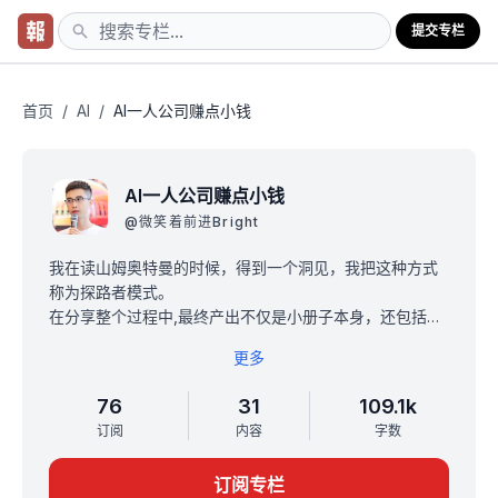
提交专栏
首页
/
AI
/
AI一人公司赚点小钱
AI一人公司赚点小钱
@
微笑着前进Bright
我在读山姆奥特曼的时候，得到一个洞见，我把这种方式
称为探路者模式。
在分享整个过程中,最终产出不仅是小册子本身，还包括产
出的过程：
更多
我如何用 AI 一步步构建内容。
这个想法让我获得了新灵感——可以把它变成小报童的一
76
31
109.1k
部分。
订阅
内容
字数
这不仅是我构建产品的过程，也是我如何在过程中不断迭
代、反思，并将其形成 AI 知识系统的过程，让它能够自主
订阅专栏
运行。