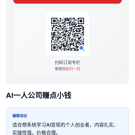
老规矩：24小时随时可退费，每增加100人，涨50，算是
给先来的老伙计的福利。
最终我们得到的不只是一本赚钱小册子，还是 AI 知识系统
的构建和升级的过程。
扫码订阅专栏
使用
微信扫一扫
AI一人公司赚点小钱
编辑结论
适合想系统学习AI变现的个人创业者，内容扎实、
实操性强，价格合理。