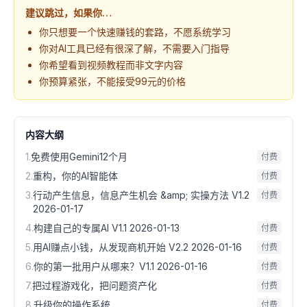
建议跳过，如果你…
你只想要一个快速赚钱的套路，不愿系统学习
你对AI工具已经有很深了解，不需要入门指导
你希望看到视频教程而非文字内容
你预算紧张，不能接受99元的价格
内容大纲
1
.
免费使用Gemini12个月
付费
2
.
重构，你的AI智能体
付费
3
.
行动产生信息，信息产生机会 &amp; 实操方法 V1.2
付费
2026-01-17
4
.
构建自己的专属AI V1.1 2026-01-13
付费
5
.
用AI赚点小钱，从发现商机开始 V2.2 2026-01-16
付费
6
.
你的第一批用户从哪来？V1.1 2026-01-16
付费
7
.
把过程游戏化，把问题资产化
付费
8
.
升级你的操作系统
付费