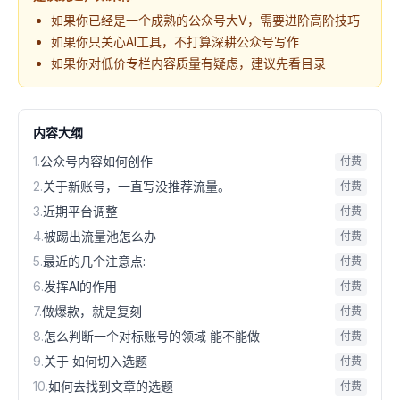
如果你已经是一个成熟的公众号大V，需要进阶高阶技巧
如果你只关心AI工具，不打算深耕公众号写作
如果你对低价专栏内容质量有疑虑，建议先看目录
内容大纲
1
.
公众号内容如何创作
付费
2
.
关于新账号，一直写没推荐流量。
付费
3
.
近期平台调整
付费
4
.
被踢出流量池怎么办
付费
5
.
最近的几个注意点:
付费
6
.
发挥AI的作用
付费
7
.
做爆款，就是复刻
付费
8
.
怎么判断一个对标账号的领域 能不能做
付费
9
.
关于 如何切入选题
付费
10
.
如何去找到文章的选题
付费