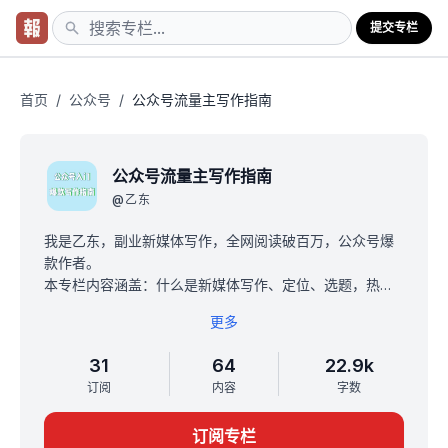
提交专栏
首页
/
公众号
/
公众号流量主写作指南
公众号流量主写作指南
@
乙东
我是乙东，副业新媒体写作，全网阅读破百万，公众号爆
款作者。
本专栏内容涵盖：什么是新媒体写作、定位、选题，热
点、借势，如何取标题、写作框架、开头、结尾等精华内
更多
容。（从公众号入门到赚钱以及实战经验）
原价699元，目前内测价10元，一次付费，买断终身。每
31
64
22.9k
满500人涨价10元。
订阅
内容
字数
下单后加我，我的微信：YD-yidong1997，备注“小报
童”，领取最新公众号对标账号，及最新小众赛道玩法
订阅专栏