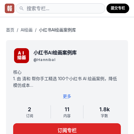
提交专栏
首页
/
AI绘画
/
小红书AI绘画案例库
小红书AI绘画案例库
@
Hannibal
核心
1. 由 清和 帮你手工精选 100个小红书 AI 绘画案例，降低
模仿成本
2. 分析每个案例的 [ 优缺点，模仿方向，优化建议 ]，快速
更多
搞定你的账号
原价 159元 ，限时 10 元买断（一次订阅，永久有效，无需
2
11
1.8k
续费）满 200 人，涨价。
订阅
内容
字数
每日更新案例中。
订阅专栏