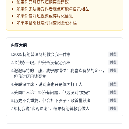
如果你只想获取短期买卖建议
如果你无法接受作者观点可能与自己相左
如果你偏好短视频或碎片化信息
如果零基础且没时间查阅金融术语
内容大纲
1
.
2025特朗普深刻的教会我一件事
付费
2
.
金钱永不眠，但兴奋没有定价权
付费
3
.
泡泡玛特的上涨，我宁愿错过：我喜欢有梦的企业，
付费
但我讨厌用钱买梦
4
.
美联储主席 - 说到底也只是体面打工人
付费
5
.
美国巨人论：经济有问题，但远没到“要完”
付费
6
.
历史不会重复，但会押下影子 - 致首批读者
付费
7
.
年初我说“宏观退潮”，结果特朗普教我做人
付费