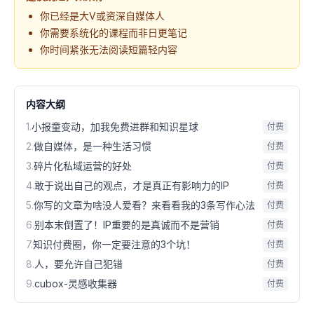
你已经是大V或资深自媒体人
你需要系统化的课程而非日更笔记
你时间紧张无法阅读短篇轻内容
内容大纲
1
.
小报童变动，加我免费进群和知识星球
付费
2
.
做自媒体，是一种生活习惯
付费
3
.
碎片化私域运营的好处
付费
4
.
敢于说出自己的观点，才是真正有影响力的IP
付费
5
.
你写的文章为啥没人爱看？来看看我的3条写作心法
付费
6
.
别本末倒置了！IP重要的是真诚而不是营销
付费
7
.
知识付费圈，你一定要注意的3个坑！
付费
8
.
人，要允许自己犯错
付费
9
.
cubox-灵感收集器
付费