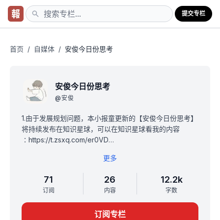
提交专栏
首页
/
自媒体
/
安俊今日份思考
安俊今日份思考
@
安俊
1.由于发展规划问题，本小报童更新的【安俊今日份思考】
将持续发布在知识星球，可以在知识星球看我的内容
∶https://t.zsxq.com/er0VD
2.购买过本小报通的人，可以免费进我的自媒体成长社
更多
群，目前售价49.9
71
26
12.2k
订阅
内容
字数
订阅专栏