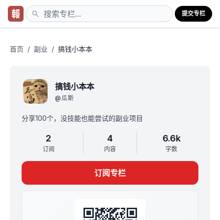
提交专栏
首页
/
副业
/
搞钱小本本
搞钱小本本
@
瓜斯
分享100个，没技能也能尝试的副业项目
2
4
6.6k
订阅
内容
字数
订阅专栏