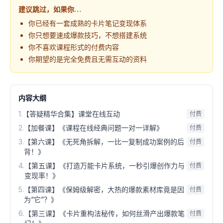
建议跳过，如果你…
你已经有一套成熟的卡片笔记变现体系
你只想要速成爆款技巧，不想搭建系统
你不喜欢课程形式的付费内容
你期望的是完全免费且无需互动的资料
内容大纲
1
.
【答疑精华合集】课堂在线互动
付费
2
.
【加餐课】《课程在线经典问题一对一详解》
付费
3
.
【第六课】《无死角拆解，一比一复制成功案例的后
付费
背！》
4
.
【第五课】《打造万能卡片系统，一秒引爆创作力与
付费
变现率！》
5
.
【第四课】《保姆级解密，大热的爆款素材库竟是因
付费
为“它”？》
6
.
【第三课】《卡片重构法秘传，如何丝滑产出爆款笔
付费