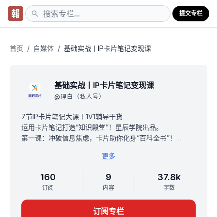
提交专栏
首页
/
自媒体
/
基础实战丨IP卡片笔记变现课
基础实战丨IP卡片笔记变现课
@
理白（私人号）
7节IP卡片笔记大课＋1V1辅导干货
运用卡片笔记打造“知识殿堂”！星辰学院出品。
第一课：冲破信息焦虑，卡片助你化身“百科全书”！
第二课：完美输入系统，轻松实现10倍知识暴风吸入！
更多
加餐课：简单易上手，任何工具“卡片化”的诀窍！
第三课：卡片重构法秘传，丝滑产出爆款笔记！
160
9
37.8k
第四课：保姆级解密，爆款素材库竟是因为“它”？
订阅
内容
字数
第五课：万能卡片系统，一秒引爆创作力与变现率！
第六课：无死角拆解，一比一复制成功案例！
订阅专栏
原价199元，限时早鸟价——