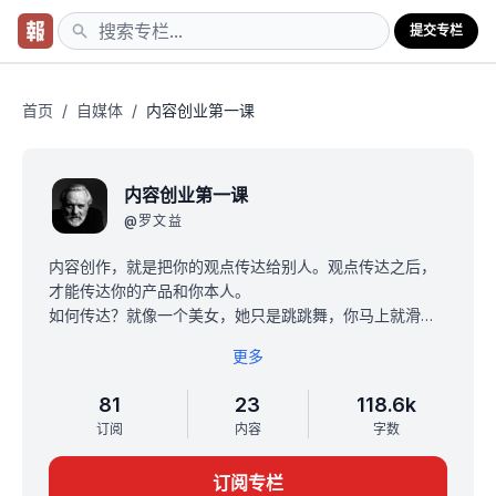
提交专栏
首页
/
自媒体
/
内容创业第一课
内容创业第一课
@
罗文益
内容创作，就是把你的观点传达给别人。观点传达之后，
才能传达你的产品和你本人。
如何传达？就像一个美女，她只是跳跳舞，你马上就滑走
了，可她如果边宰羊边跳舞呢？被甲方气到跳了一段尬舞
更多
呢？
那这不仅是美，还通过人为设计，传达了一种带着观点的
81
23
118.6k
美，也就是“反差”。
订阅
内容
字数
非专业的自媒体，是有什么，就传达什么；
专业的自媒体，是先有观点，再设计，再传达给你。
订阅专栏
搞内容创作，就是把这个过程打磨精致，变成一件普通