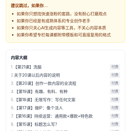
建议跳过，如果你…
如果你只想找快速涨粉的套路，没有耐心打磨观点
如果你已经是有成熟体系的专业创作老手
如果你只关心AI生成内容等工具，不关心内容本质
如果你希望专栏每课都附带模板和可直接复用的格式
内容大纲
1
.
【第21课】洗脑
付费
2
.
关于20课以后内容的说明
付费
3
.
【第20课】创作一款内容的全流程
付费
4
.
【第19课】有趣、有料、有种
付费
5
.
【第18课】无限写作：写任何文案
付费
6
.
【第17课】做IP：像个活人
付费
7
.
【第16课】持续运营：通用款+爆款+特色款
付费
8
.
【第15课】标题怎么写？
付费