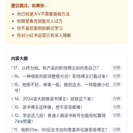
建议跳过，如果你…
你已经是大V不需要基础方法
你期望看完就能月入过万
你不喜欢案例拆解式学习
你对小红书运营已有深入理解
内容大纲
1
.
17、以终为始，有产品的职场博主如何卖自己？
付费
2
.
16、一种很新的职场整顿方式！职场博主们看过来！
付费
3
.
15、拍照不好，审美一般，做到这点，一样能做小红
付费
书！
4
.
14、2024请大胆做读书博主！就按这个来！
付费
5
.
13、读书博主这样做，想不变现都难！
付费
6
.
12、学会这几招！普通人做读书账号也能轻松赢得
付费
74w赞藏！
7
.
11、吸粉23w，90后女生如何靠差异化做家居博主？
付费