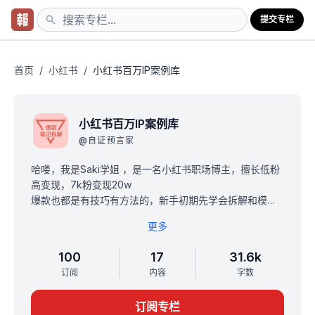
提交专栏
首页
/
小红书
/
小红书百万IP案例库
小红书百万IP案例库
@
自证预言家
哈喽，我是Saki学姐 ，是一名小红书职场博主，擅长低粉
高变现，7k粉变现20w
爆款也都是有技巧有方法的，新手初期先学会拆解和模
仿，后续再加上自己风格创新
更多
希望这个小册子帮助你以终为始规划自己的小红书变现路
径，让你的账号一开始就有明确方向，实现低粉也能高变
100
17
31.6k
现。
订阅
内容
字数
购买后加微信Gemmisaki，添加后备注“小红书”我会送你
一份《小红书吸睛笔记封面&amp;amp;amp;标题大汇
订阅专栏
总》，加入专属交流群