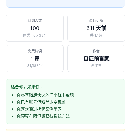
订阅人数
最近更新
100
611 天前
同类 Top 38%
共 17 篇
免费试读
作者
1 篇
自证预言家
31,582 字
创作者
适合你，如果你…
你零基础想快速入门小红书变现
你已有账号但粉丝少变现难
你喜欢通过拆解案例学习
你预算有限但想获得系统方法