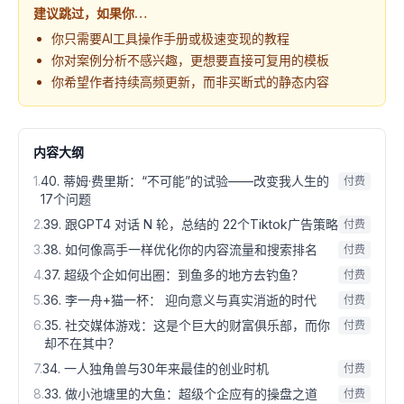
建议跳过，如果你…
你只需要AI工具操作手册或极速变现的教程
你对案例分析不感兴趣，更想要直接可复用的模板
你希望作者持续高频更新，而非买断式的静态内容
内容大纲
1
.
40. 蒂姆·费里斯：“不可能”的试验——改变我人生的
付费
17个问题
2
.
39. 跟GPT4 对话 N 轮，总结的 22个Tiktok广告策略
付费
3
.
38. 如何像高手一样优化你的内容流量和搜索排名
付费
4
.
37. 超级个企如何出圈：到鱼多的地方去钓鱼？
付费
5
.
36. 李一舟+猫一杯： 迎向意义与真实消逝的时代
付费
6
.
35. 社交媒体游戏：这是个巨大的财富俱乐部，而你
付费
却不在其中？
7
.
34. 一人独角兽与30年来最佳的创业时机
付费
8
.
33. 做小池塘里的大鱼：超级个企应有的操盘之道
付费