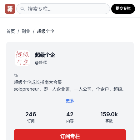
提交专栏
首页
/
副业
/
超级个企
超级个企
@
经叔
🦄
超级个企成长指南大合集
solopreneur，即一人企业家，一人公司，个企户，超级
个企，新个体。
更多
超级个企的致富金律之一：
代码=数据=信息=知识=名气=流量=注意力=货币
246
42
159.0k
🦄
订阅
内容
字数
本专栏内容精选自“不懂经1人独角兽”知识星球，全部关于
如何做超级个企，分享相关的思路，方法和成功案例。
订阅专栏
文章共40余篇，超过20万字。都是外面罕见的稀缺内容。