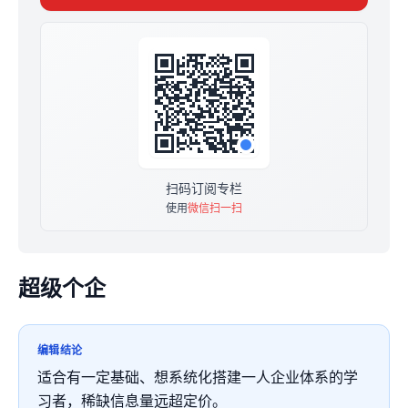
🦄
专栏作者经叔，国内最早翻译介绍了纳瓦尔《如何不靠运
气获得财务自由》，《主权个人》，以及《chatgpt百万富
翁》等。
微信：caimouan
公众号：不懂经
知识星球：不懂经1人独角兽
🦄
该专栏定价299元（买断制）
扫码订阅专栏
一次付费 永久阅读。
使用
微信扫一扫
早鸟优惠价仅需29.9元，
满200人后将涨价为49元。
满500人后将涨价为99元。
专栏开通60%分销回馈。
超级个企
点击右上角 合伙人计划 旁边的分享箭头
生成海报即可分销。
🔥🔥🔥
编辑结论
适合有一定基础、想系统化搭建一人企业体系的学
习者，稀缺信息量远超定价。