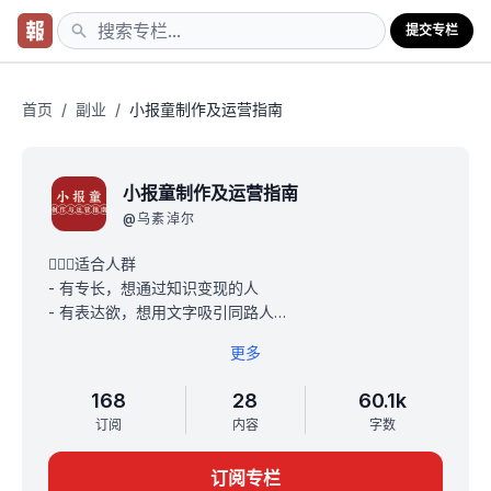
提交专栏
首页
/
副业
/
小报童制作及运营指南
小报童制作及运营指南
@
乌素淖尔
💁🏻‍♀️适合人群
- 有专长，想通过知识变现的人
- 有表达欲，想用文字吸引同路人
- 对制作和运营付费内容有好奇的人
更多
👩🏻‍🏫专栏作者：乌素
- B站4个品类top1课程背后的女人
168
28
60.1k
- 《小红书冷启动SOP》专栏作者
订阅
内容
字数
- 小报童累计订阅用户2000+
📌内容介绍
订阅专栏
- 专栏分为定位、产出、售卖、运营四章