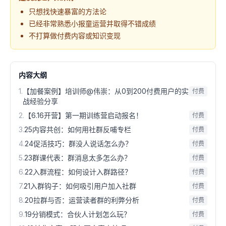
只想找快速暴富的方法论
已经非常熟悉小报童运营并取得不错成绩
不打算做付费内容或知识变现
内容大纲
1
.
【加餐案例】培训师@伟崇：从0到200付费用户的实
付费
战经验分享
2
.
【6.16开营】第一期训练营启动报名！
付费
3
.
25内容共创：如何用社群反哺专栏
付费
4
.
24促活技巧：群没人说话怎么办？
付费
5
.
23群课代表：群消息太多怎么办？
付费
6
.
22入群流程：如何设计入群路径？
付费
7
.
21入群钩子：如何吸引用户加入社群
付费
8
.
20拉群与否：运营读者群的利弊分析
付费
9
.
19分销模式：合伙人计划怎么玩？
付费