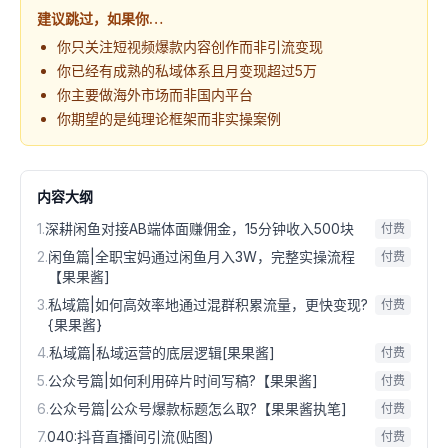
建议跳过，如果你…
你只关注短视频爆款内容创作而非引流变现
你已经有成熟的私域体系且月变现超过5万
你主要做海外市场而非国内平台
你期望的是纯理论框架而非实操案例
内容大纲
1
.
深耕闲鱼对接AB端体面赚佣金，15分钟收入500块
付费
2
.
闲鱼篇|全职宝妈通过闲鱼月入3W，完整实操流程
付费
【果果酱]
3
.
私域篇|如何高效率地通过混群积累流量，更快变现?
付费
{果果酱}
4
.
私域篇|私域运营的底层逻辑[果果酱]
付费
5
.
公众号篇|如何利用碎片时间写稿?【果果酱]
付费
6
.
公众号篇|公众号爆款标题怎么取?【果果酱执笔]
付费
7
.
040:抖音直播间引流(贴图)
付费