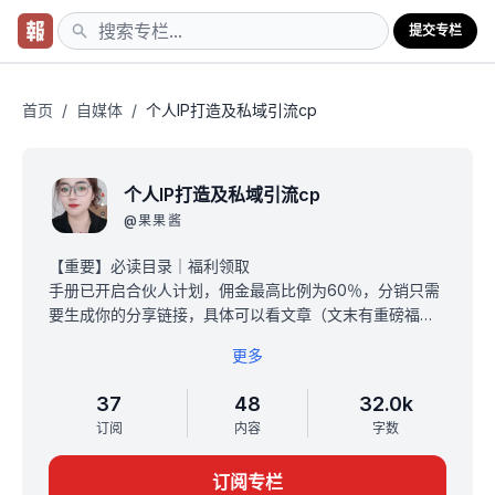
提交专栏
首页
/
自媒体
/
个人IP打造及私域引流cp
个人IP打造及私域引流cp
@
果果酱
【重要】必读目录｜福利领取
手册已开启合伙人计划，佣金最高比例为60％，分销只需
要生成你的分享链接，具体可以看文章（文末有重磅福
利）：分销操作指南。
更多
加我微信：zuoyu7788 备注「小册」，拉你进「专属引
流陪伴群」和「全网88种引流招数」。
37
48
32.0k
整理了超多黑科技工具以及副业资料
订阅
内容
字数
点击蓝色字体：进「果果酱陪你终身成长」星球，领取搞
钱大礼包。
订阅专栏
一、微信体系：