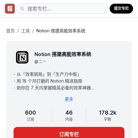
提交专栏
首页
/
工具
/
Notion 搭建高能效率系统
Notion 搭建高能效率系统
@
二一
- 从「效率困局」到「生产力中枢」
- 用 18 个月打磨的 Notion 精进指南
- 助你在 7 天内掌握精英必备的效率神器
- 推出一年半，帮助近 6000 位学员精通 Notion
更多
- 国内销量最高的 Notion 系统课程
- 小红书好评率超过 98%
600
46
178.2k
## 更新进度
订阅
内容
字数
- 课程更新至 2024 版本，采用的是英文版的截图
- 6 大章节，45+ 篇深度图文
订阅专栏
- 全图文内容，无视频