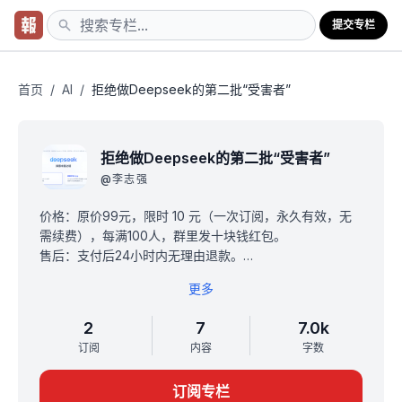
提交专栏
首页
/
AI
/
拒绝做Deepseek的第二批“受害者”
拒绝做Deepseek的第二批“受害者”
@
李志强
价格：原价99元，限时 10 元（一次订阅，永久有效，无
需续费），每满100人，群里发十块钱红包。
售后：支付后24小时内无理由退款。
福利：订阅后，截图支付记录，添加微信 xijie10008，进
更多
入专门的 deepseek 学习群，一起探索 de 实用新玩法
等。
2
7
7.0k
订阅
内容
字数
订阅专栏