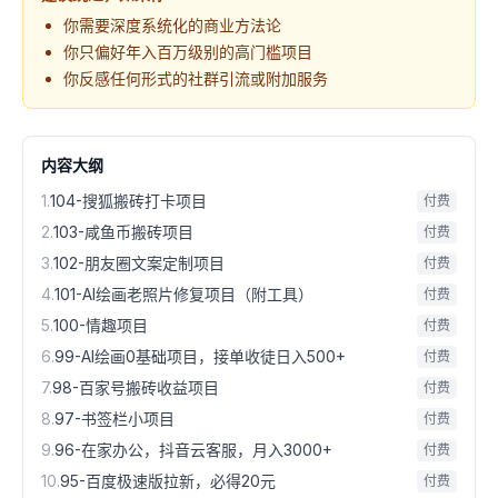
你需要深度系统化的商业方法论
你只偏好年入百万级别的高门槛项目
你反感任何形式的社群引流或附加服务
内容大纲
1
.
104-搜狐搬砖打卡项目
付费
2
.
103-咸鱼币搬砖项目
付费
3
.
102-朋友圈文案定制项目
付费
4
.
101-AI绘画老照片修复项目（附工具）
付费
5
.
100-情趣项目
付费
6
.
99-AI绘画0基础项目，接单收徒日入500+
付费
7
.
98-百家号搬砖收益项目
付费
8
.
97-书签栏小项目
付费
9
.
96-在家办公，抖音云客服，月入3000+
付费
10
.
95-百度极速版拉新，必得20元
付费