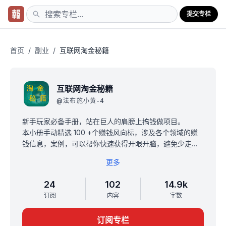
提交专栏
首页
/
副业
/
互联网淘金秘籍
互联网淘金秘籍
@
法布施小黄-4
新手玩家必备手册，站在巨人的肩膀上搞钱做项目。
本小册手动精选 100 +个赚钱风向标，涉及各个领域的赚
钱信息，案例，可以帮你快速获得开眼开脑，避免少走一
些弯路。
更多
限时 10 元买断（永久有效）
每满 100 人订阅，涨价10元，早买早赚
24
102
14.9k
订阅后，截图支付记录，
订阅
内容
字数
加微信 210 368 386 有专属惊喜
订阅专栏