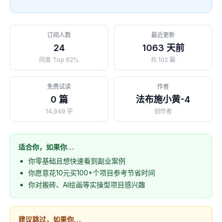
订阅人数
最近更新
24
1063 天前
同类 Top 62%
共 102 篇
免费试读
作者
0 篇
法布施小黄-4
14,949 字
创作者
适合你，如果你…
你零基础且想快速看到副业案例
你愿意花10元买100+个项目参考节省时间
你对搬砖、AI绘画等实操型项目感兴趣
建议跳过，如果你…