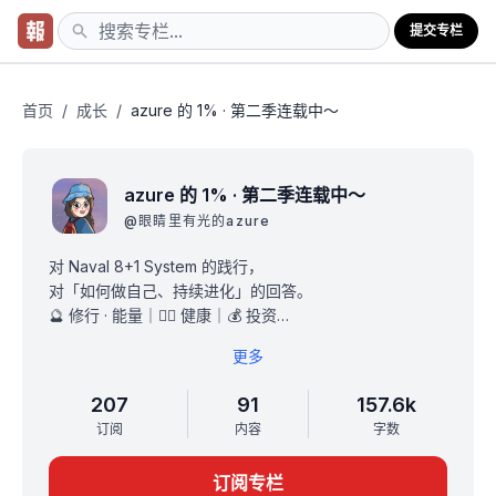
提交专栏
首页
/
成长
/
azure 的 1% · 第二季连载中～
azure 的 1% · 第二季连载中～
@
眼睛里有光的azure
对 Naval 8+1 System 的践行，
对「如何做自己、持续进化」的回答。
🔮 修行 · 能量｜🏃‍♀️ 健康｜💰 投资
👧🏻 自由职业 · 教小朋友那些事
更多
☀️ 善待自己 · 快乐小事 · 翻译小诗
📚 读书 · 向最优秀的人学习
207
91
157.6k
🍭 关系 · azure的朋友们 · 助人
订阅
内容
字数
⚠️ 是一个「反垂直类」的专栏。
记录上述领域的成功和失败经验；
订阅专栏
记录生长/摔倒的每一瞬的鲜活经历。