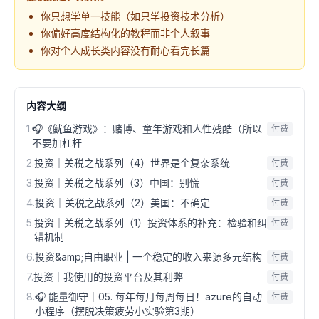
你只想学单一技能（如只学投资技术分析）
你偏好高度结构化的教程而非个人叙事
你对个人成长类内容没有耐心看完长篇
内容大纲
1
.
🎧《鱿鱼游戏》：赌博、童年游戏和人性残酷（所以
付费
不要加杠杆
2
.
投资｜关税之战系列（4）世界是个复杂系统
付费
3
.
投资｜关税之战系列（3）中国：别慌
付费
4
.
投资｜关税之战系列（2）美国：不确定
付费
5
.
投资｜关税之战系列（1）投资体系的补充：检验和纠
付费
错机制
6
.
投资&amp;自由职业 | 一个稳定的收入来源多元结构
付费
7
.
投资｜我使用的投资平台及其利弊
付费
8
.
🎧 能量御守｜05. 每年每月每周每日！azure的自动
付费
小程序（摆脱决策疲劳小实验第3期）