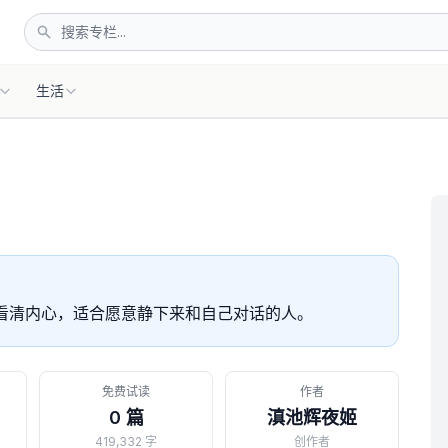
生活
看清内心，适合愿意静下来和自己对话的人。
免费试读
作者
0 篇
滇池辉夜姬
419,332 字
创作者