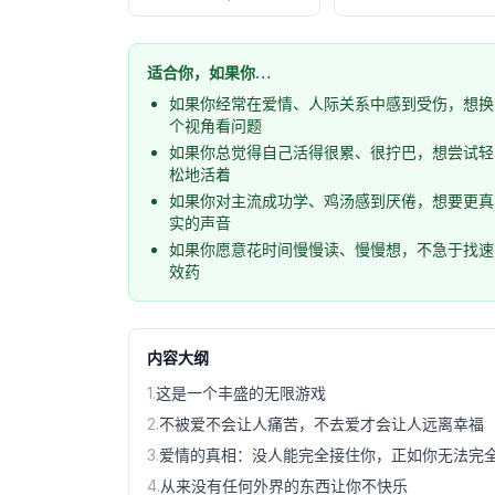
适合你，如果你…
如果你经常在爱情、人际关系中感到受伤，想换
个视角看问题
如果你总觉得自己活得很累、很拧巴，想尝试轻
松地活着
如果你对主流成功学、鸡汤感到厌倦，想要更真
实的声音
如果你愿意花时间慢慢读、慢慢想，不急于找速
效药
内容大纲
1
.
这是一个丰盛的无限游戏
2
.
不被爱不会让人痛苦，不去爱才会让人远离幸福
3
.
爱情的真相：没人能完全接住你，正如你无法完
4
.
从来没有任何外界的东西让你不快乐