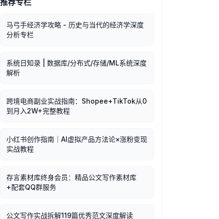
推荐专栏
马弓手经济学攻略 - 历史与当代的经济学深度
分析专栏
系统日知录 | 数据库/分布式/存储/ML系统深度
解析
跨境电商副业实战指南：Shopee+TikTok从0
到月入2W+完整教程
小红书创作指南｜AI虚拟产品方法论×涨粉变现
实战教程
存言素材库终身会员：精品公文写作素材库
+配套QQ群服务
公文写作实战拆解119篇优秀范文深度解读