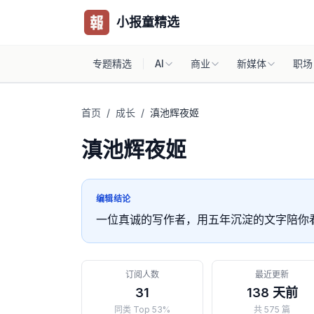
小报童精选
专题精选
AI
商业
新媒体
职场
首页
/
成长
/
滇池辉夜姬
滇池辉夜姬
编辑结论
一位真诚的写作者，用五年沉淀的文字陪你
订阅人数
最近更新
31
138 天前
同类 Top 53%
共 575 篇