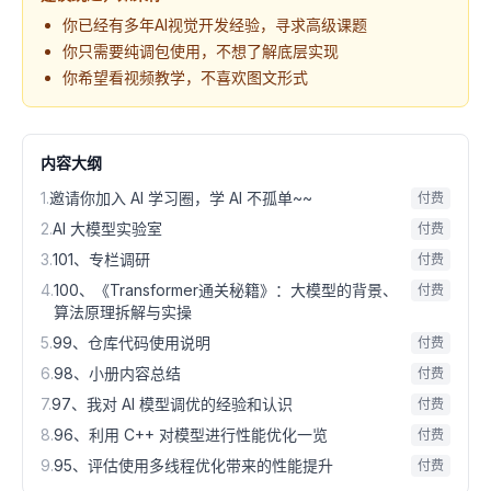
你已经有多年AI视觉开发经验，寻求高级课题
你只需要纯调包使用，不想了解底层实现
你希望看视频教学，不喜欢图文形式
内容大纲
1
.
邀请你加入 AI 学习圈，学 AI 不孤单~~
付费
2
.
AI 大模型实验室
付费
3
.
101、专栏调研
付费
4
.
100、《Transformer通关秘籍》：大模型的背景、
付费
算法原理拆解与实操
5
.
99、仓库代码使用说明
付费
6
.
98、小册内容总结
付费
7
.
97、我对 AI 模型调优的经验和认识
付费
8
.
96、利用 C++ 对模型进行性能优化一览
付费
9
.
95、评估使用多线程优化带来的性能提升
付费