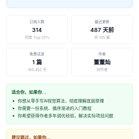
订阅人数
最近更新
314
487 天前
同类 Top 22%
共 105 篇
免费试读
作者
1 篇
董董灿
160,452 字
创作者
适合你，如果你…
你想从零手写AI视觉算法，彻底理解底层原理
你需要一份系统、循序渐进的入门教程
你希望获得作者多年调优经验，解决实际项目问题
建议跳过，如果你…