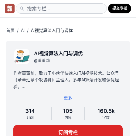
提交专栏
首页
/
AI
/
AI视觉算法入门与调优
AI视觉算法入门与调优
@
董董灿
作者董董灿，致力于小伙伴快速入门AI视觉技术。公众号
《董董灿是个攻城狮》主理人，多年AI算法开发和调优经
验。
本专栏已更新完成，共100+讲原理解析和代码实战，配有
更多
代码仓库。
本专栏从传统计算机视觉背景讲起，由浅入深的剖析图像
314
105
160.5k
的像素、卷积、池化、残差结构、激活、SoftMax 分类、
订阅
内容
字数
全连接等算法原理。
并带你从零手写以上所有算法，从零手写模型完成图像识
订阅专栏
别，最后对手写的模型进行性能调优。