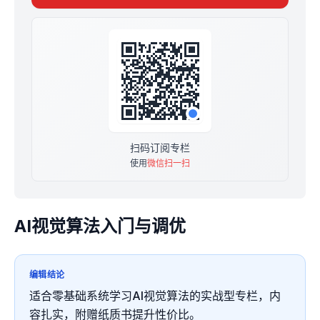
适合希望入门AI视觉、提高自己的朋友。
即日起，订阅本专栏24小时后，赠送专栏配套出版纸质书
籍《AI视觉入门与调优》一本，送完为止。
祝你学有所成，收获满满。
扫描下方二维码后查看置顶文章，有更详细的介绍哦。
扫码订阅专栏
使用
微信扫一扫
AI视觉算法入门与调优
编辑结论
适合零基础系统学习AI视觉算法的实战型专栏，内
容扎实，附赠纸质书提升性价比。