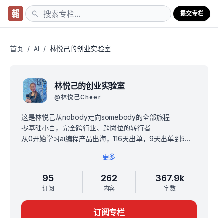
提交专栏
首页
/
AI
/
林悦己的创业实验室
林悦己的创业实验室
@
林悦己Cheer
这是林悦己从nobody走向somebody的全部旅程
零基础小白，完全跨行业、跨岗位的转行者
从0开始学习ai编程产品出海，116天出单，9天出单到5个
小时出单！
更多
10月开始all in AI自媒体（海外） TIKTOK60天涨粉6K
专栏不仅有项目进展和思考，还有生活点滴和心得分享...
95
262
367.9k
因为看见所以相信，我希望我的小白逆袭之路，能传递能
订阅
内容
字数
量和信念。
想做就做，不会就学，错了就改，人生本来就可以乱来！
订阅专栏