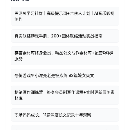
黑洞AI学习社群｜高级提示词+合伙人计划｜AI音乐影视
创作
真实联结游戏手册：200+团体联结活动实战指南
存言素材库终身会员：精品公文写作素材库+配套QQ群
服务
恐怖游戏里小漂亮老是被欺负 92篇嬷女爽文
秘笔写作训练营 | 终身会员制写作课程+实时更新原创素
材库
职场妈妈成长：11篇深度长文记录十年观察