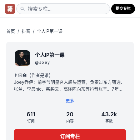
提交专栏
首页
/
抖音
/
个人IP第一课
个人IP第一课
@
Joey
👨🏻‍🏫【作者是谁】
Joey乔伊：前字节明星名人超头运营，负责过东方甄选、
张兰、李晨nic、柴碧云、高途陈向东等抖音账号。7年消
费品从业经历，做过3个抖音类目top品牌。
更多
🎯【适合用户】
所有想第一次试水IP的个人，以及做过个人IP但未及预期的
611
20
43.2k
朋友
订阅
内容
字数
💰【关于定价】
298元永久买断
订阅专栏
购买后永久有效，后续更新无需额外付费