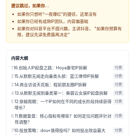
建议跳过，如果你…
如果你只想听“一夜爆红”的捷径，这里没有
如果你已经有成熟IP团队，内容偏基础
如果你对抖音平台不感兴趣，主讲抖音， "如果你预算有
限，建议先读免费篇再决定"
内容大纲
1
.
16.创始人IP起盘之路：Hoya豪宅IP拆解
付费
2
.
15.从默默无闻走向垂类头部：蓝江律师IP拆解
付费
3
.
14.商业访谈天花板：程前朋友圈IP拆解
付费
4
.
13.从默默无闻到垂类第一：柴碧云女装IP起盘拆解
付费
5
.
12.穿越周期：一个IP如何在不同的成长阶段持续获得
付费
增长？
6
.
11.数据复盘：核心指标有哪些？如何定位问题并针对
付费
性调整？
7
.
10.投放策略：dou+值得投吗？如何投出效益最大
付费