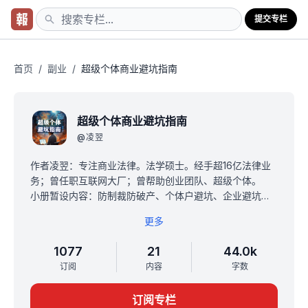
提交专栏
首页
/
副业
/
超级个体商业避坑指南
超级个体商业避坑指南
@
凌翌
作者凌翌：专注商业法律。法学硕士。经手超16亿法律业
务；曾任职互联网大厂；曾帮助创业团队、超级个体。
小册暂设内容：防制裁防破产、个体户避坑、企业避坑、
合同避坑、捂紧钱袋子、知识付费、AIGC、自媒体等。助
更多
力你跑稳超级个体时代。
小册原价590元，首个小册，现价特惠19元买断，每满100
1077
21
44.0k
人涨价10元。
订阅
内容
字数
订阅专栏