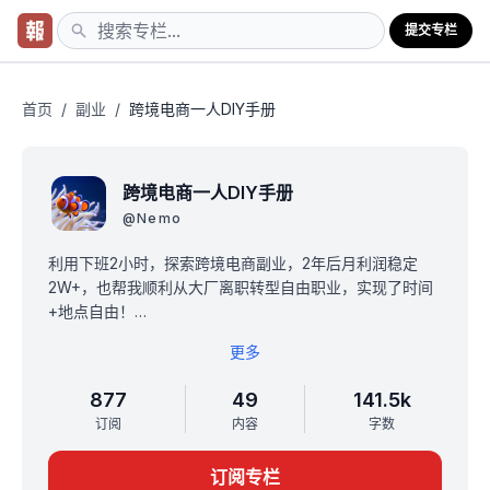
提交专栏
首页
/
副业
/
跨境电商一人DIY手册
跨境电商一人DIY手册
@
Nemo
利用下班2小时，探索跨境电商副业，2年后月利润稳定
2W+，也帮我顺利从大厂离职转型自由职业，实现了时间
+地点自由！
我把2年多的学习过程和经验复盘记录了下来，多次整合提
更多
炼后，形成这本「跨境电商一人DIY手册」，适合在寻求第
二收入曲线、但不想报班报课的朋友们！你将获得：
877
49
141.5k
- 跨境电商入门科普：模式/市场/平台/收益
订阅
内容
字数
- 虾皮(Shopee)+TikTok东南亚电商开店/选品/运营等从0
到10的实操经验
订阅专栏
- 手册内无限次提问权益，有问必答