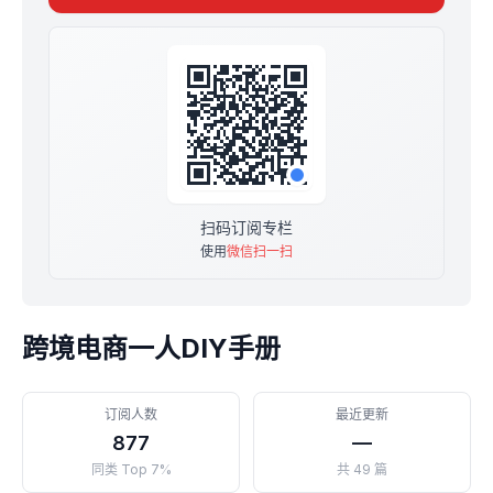
- 后续加更内容
限时249元买断，终身可读。2025，一起发财吧！
扫码订阅专栏
使用
微信扫一扫
跨境电商一人DIY手册
订阅人数
最近更新
877
—
同类 Top 7%
共 49 篇