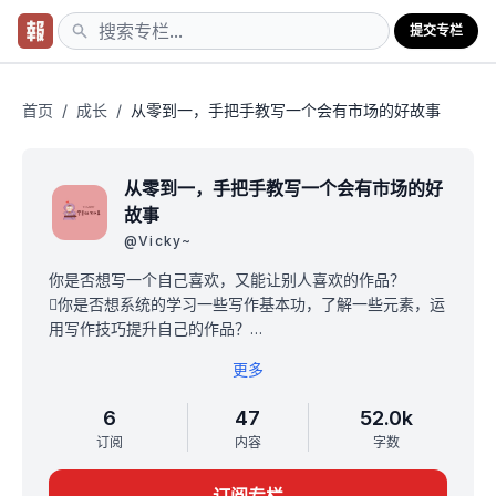
提交专栏
首页
/
成长
/
从零到一，手把手教写一个会有市场的好故事
从零到一，手把手教写一个会有市场的好
故事
@
Vicky~
你是否想写一个自己喜欢，又能让别人喜欢的作品？
你是否想系统的学习一些写作基本功，了解一些元素，运
用写作技巧提升自己的作品？
你是否想从零到一，完成这件事？
更多
如果答案是肯定的，那么欢迎来到我的专栏。
这些知识全写作类型受用，不论你是小说作者还是长短视
6
47
52.0k
频编剧，又或是广告导演，活动策展人，纪实类写作等
订阅
内容
字数
等，只要需要创意，需要故事，专栏里的知识都会让你受
益终身。（哪怕是运用在社会中，与人交往的时候，很多