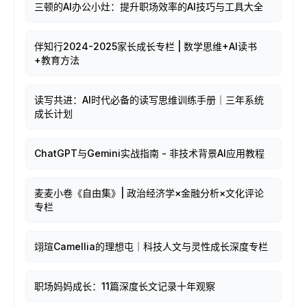
三顿的AI办公小灶：提升职场效率的AI技巧与工具大全
伴知行2024-2025家长成长专栏 | 数学思维+AI读书
+教育方法
读写共进：AI时代必备的读写思维训练手册｜三年系统
成长计划
ChatGPT与Gemini实战指南 - 非技术背景AI应用教程
麦麦小卷《自由集》| 政治经济学×金融分析×文化评论
专栏
翊瑄Camellia的理想屯｜科技人文与灵性成长深度专栏
职场妈妈成长：11篇深度长文记录十年观察