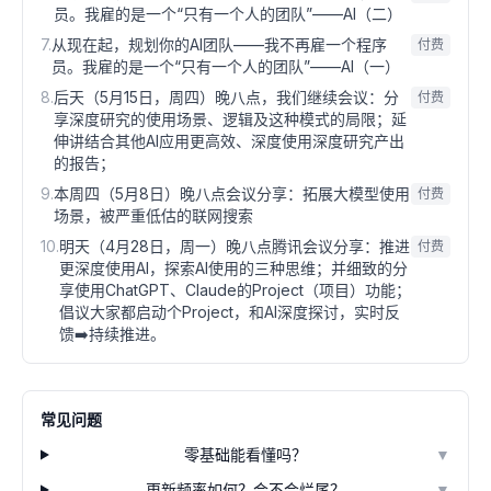
员。我雇的是一个“只有一个人的团队”——AI（二）
7
.
从现在起，规划你的AI团队——我不再雇一个程序
付费
员。我雇的是一个“只有一个人的团队”——AI（一）
8
.
后天（5月15日，周四）晚八点，我们继续会议：分
付费
享深度研究的使用场景、逻辑及这种模式的局限；延
伸讲结合其他AI应用更高效、深度使用深度研究产出
的报告；
9
.
本周四（5月8日）晚八点会议分享：拓展大模型使用
付费
场景，被严重低估的联网搜索
10
.
明天（4月28日，周一）晚八点腾讯会议分享：推进
付费
更深度使用AI，探索AI使用的三种思维；并细致的分
享使用ChatGPT、Claude的Project（项目）功能；
倡议大家都启动个Project，和AI深度探讨，实时反
馈➡️持续推进。
常见问题
零基础能看懂吗？
▼
更新频率如何？会不会烂尾？
▼