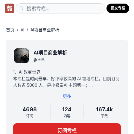
提交专栏
首页
/
AI
/
AI项目商业解析
AI项目商业解析
@
王凯
1、AI 改变世界
本专栏是时间最早、好评率较高的 AI 领域专栏，目前订阅
人数近 5000 人，是小报童AI 主题第一；
2、AI+出海是本专栏未来主题
更多
我正在做多款 AI 出海产品，会手把手写出海实战攻略和 AI
实践；
4698
124
167.4k
3、购买后加微信：wangkaisv，会拉专属交流群；
订阅
内容
字数
4、对 AI 不了解请阅读置顶自学攻略；
作者介绍：松鼠快看、CryptoZenith、
订阅专栏
VentureAI/FastFacts 创始人，连续创业者，曾任日事清合