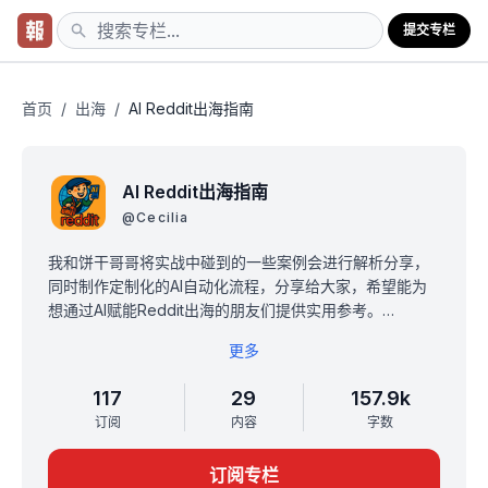
提交专栏
首页
/
出海
/
AI Reddit出海指南
AI Reddit出海指南
@
Cecilia
我和饼干哥哥将实战中碰到的一些案例会进行解析分享，
同时制作定制化的AI自动化流程，分享给大家，希望能为
想通过AI赋能Reddit出海的朋友们提供实用参考。
内容目前主要涵盖AI Reddit出海案例分析、
更多
Reddit工具应用、场景定制AI自动化方案三大板块。后续
还会持续补充更多AI工具应用和行业最新动态。
117
29
157.9k
购买后欢迎加入我们的AI Reddit出海交流群，和志同道合
订阅
内容
字数
的伙伴一起交流案例心得、探讨自动化实践，让AI助力你
的Reddit出海之路更加高效顺畅!
订阅专栏
V+CeciliaNGS，备注reddit+截图