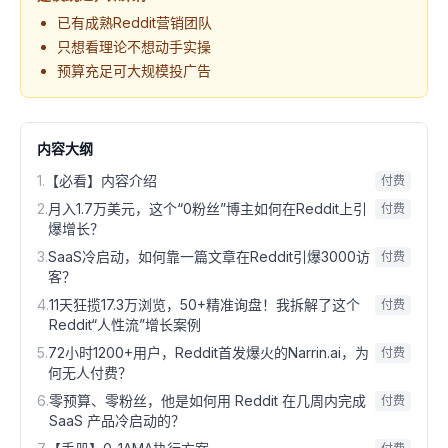
已有成熟Reddit营销团队
只想看理论不想动手实操
预算充足可大规模投广告
内容大纲
1
.
【必看】内容介绍
付费
2
.
月入1.7万美元，这个“0粉丝”博主如何在Reddit上引
付费
爆增长？
3
.
SaaS冷启动，如何靠一篇文章在Reddit引爆3000访
付费
客？
4
.
11天狂揽17.3万浏览，50+精准询盘！我拆解了这个
付费
Reddit“人性流”增长案例
5
.
72小时1200+用户，Reddit首发爆火的Narrin.ai，为
付费
何无人付费？
6
.
零预算、零粉丝，他是如何用 Reddit 在几周内完成
付费
SaaS 产品冷启动的？