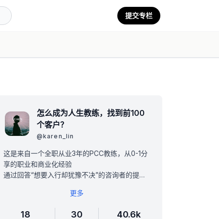
提交专栏
怎么成为人生教练，找到前100
个客户？
@
karen_lin
这是来自一个全职从业3年的PCC教练，从0-1分
享的职业和商业化经验
通过回答“想要入行却犹豫不决”的咨询者的提
问，解决标题党和碎片化信息带给你的不确定感
更多
职业上，帮你找到适合自己的入门方式
商业化上，知道如何找到自己的前100个真实客
18
30
40.6k
户