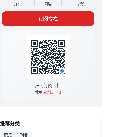
订阅
内容
字数
专栏主理：Karen
ICF认证PCC级别，职业转型教练
订阅专栏
督导教练培训中
个案累计700h+（截止2023年底）
「coach+art」工作坊主理人
KCL硕士，8年多元文化工作&amp;amp;amp;管
理经验，30岁转型数字游民和个人创业
专栏限时买断价：199（内测中）
扫码订阅专栏
使用
微信扫一扫
推荐分类
职场
副业