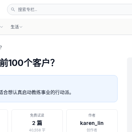
生活
？
前100个客户？
，适合想认真启动教练事业的行动派。
免费试读
作者
2 篇
karen_lin
40,558 字
创作者