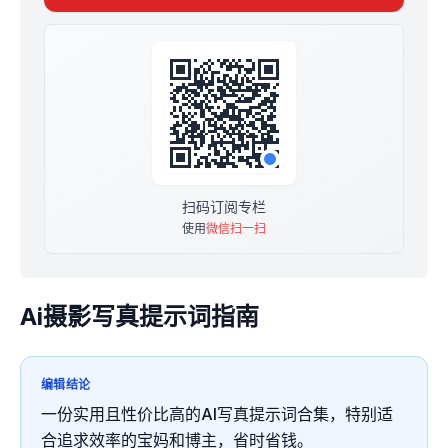
原价299元，限时优惠价29.9元永久买断，满30人恢复原
价
购买后加Vx: Colalo66，找可乐进群，备注小报童，送一
年的学员交流群+珍藏工具百科
扫码订阅专栏
使用
微信扫一扫
Ai摄影写真提示词指南
编辑结论
一份实用且性价比高的AI写真提示词合集，特别适
合追求效率的宝妈和博主，省时省钱。