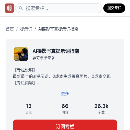
提交专栏
首页
/
提示词
/
Ai摄影写真提示词指南
Ai摄影写真提示词指南
@
可乐浩耶🎬
【专栏说明】
最新最全的ai提示词，0成本生成写真照片，0成本变现
【专栏内容】
AI人像提示词、AI宝宝写真、AI宠物摄影，AI摄影修图变现
更多
【适合人群】
- 宝妈/职场人：没时间去拍照，又想发点好看的照片
13
66
26.3k
- 社恐人士：镜头尴尬症，无需任何现实社交
订阅
内容
字数
- Cosplay：想看看变成某个角色或某种风格的样子
- 自媒体博主：需要大量照片发内容
订阅专栏
【价格】