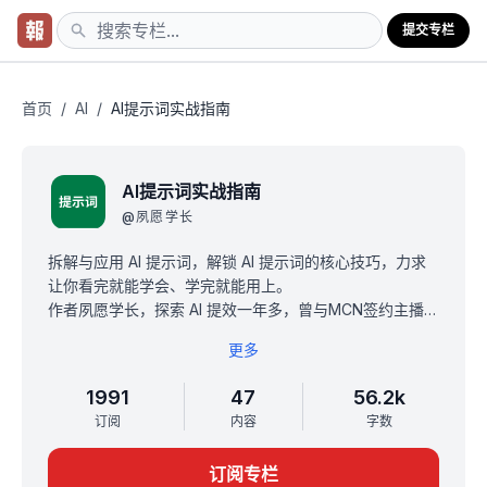
提交专栏
首页
/
AI
/
AI提示词实战指南
AI提示词实战指南
@
夙愿学长
拆解与应用 AI 提示词，解锁 AI 提示词的核心技巧，力求
让你看完就能学会、学完就能用上。
作者夙愿学长，探索 AI 提效一年多，曾与MCN签约主播合
作，定制提示词商单。
更多
小册共 4 个专栏：提示词基础入门、常见错误避坑、提示
词技巧与应用、提示词实战案例拆解。
1991
47
56.2k
原价299，限时10元买断制，一次付费，永久查阅。
订阅
内容
字数
订阅后凭截图拉你进读者交流群，领取《提示词学习路
径》和《三十分钟速成高质量提示词写作》。
订阅专栏