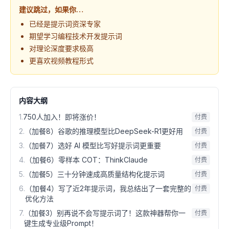
建议跳过，如果你…
已经是提示词资深专家
期望学习编程技术开发提示词
对理论深度要求极高
更喜欢视频教程形式
内容大纲
1
.
750人加入！即将涨价！
付费
2
.
（加餐8）谷歌的推理模型比DeepSeek-R1更好用
付费
3
.
（加餐7）选好 AI 模型比写好提示词更重要
付费
4
.
（加餐6）零样本 COT：ThinkClaude
付费
5
.
（加餐5）三十分钟速成高质量结构化提示词
付费
6
.
（加餐4）写了近2年提示词，我总结出了一套完整的
付费
优化方法
7
.
（加餐3）别再说不会写提示词了！这款神器帮你一
付费
键生成专业级Prompt！