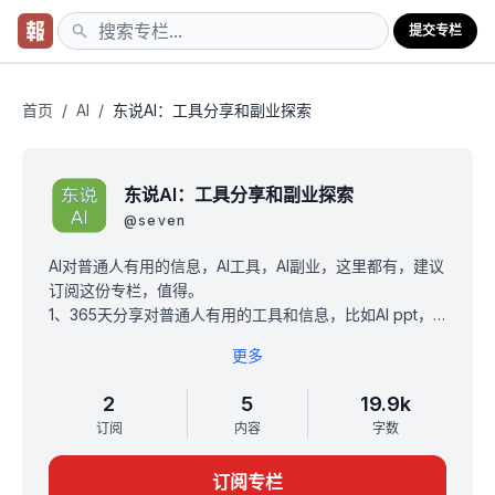
提交专栏
首页
/
AI
/
东说AI：工具分享和副业探索
东说AI：工具分享和副业探索
@
seven
AI对普通人有用的信息，AI工具，AI副业，这里都有，建议
订阅这份专栏，值得。
1、365天分享对普通人有用的工具和信息，比如AI ppt，AI
画图等等，视频资料，在这里都能找到。
更多
2、提供当前最火的AI对话账号，有生活的问题问AI，有AI
的问题问我
2
5
19.9k
3、分享AI风口下不同副业的机会，还有自己的实战经验总
订阅
内容
字数
结
原价199，限时1折19.9（一次订阅，永久有效，无需续
订阅专栏
费）