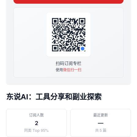
**每满50人订阅，涨价
订阅后，按置顶帖截图找我，解锁「定向朋友圈」
扫码订阅专栏
使用
微信扫一扫
东说AI：工具分享和副业探索
订阅人数
最近更新
2
—
同类 Top 95%
共 5 篇