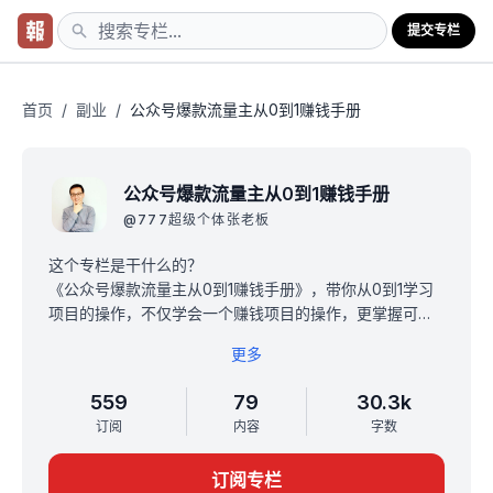
提交专栏
首页
/
副业
/
公众号爆款流量主从0到1赚钱手册
公众号爆款流量主从0到1赚钱手册
@
777超级个体张老板
这个专栏是干什么的？
《公众号爆款流量主从0到1赚钱手册》，带你从0到1学习
项目的操作，不仅学会一个赚钱项目的操作，更掌握可以
改变自己命运的能力：写作。
更多
我有什么资格写这个专栏？
自媒体流量变现项目起家，6年互联网自由职业者，6年各
559
79
30.3k
平台持续写作流量主收益240万，实操公众号流量主项
订阅
内容
字数
目，20天做到单个账号单日流量收益破1000元。
专栏限时优惠：
订阅专栏
定价188元，限时优惠48.8元，终身买断。