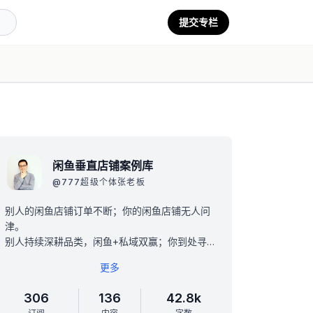
提交专栏
闲鱼垂直店铺案例库
@
777超级个体张老板
别人的闲鱼店铺订单不断；你的闲鱼店铺无人问
津。
别人持续深耕品类，闲鱼+私域双赢；你到处寻
找方向，还不知道要卖啥只能做杂货铺。
更多
手动筛选至少100个闲鱼垂直店铺案例，可学
习，可对标，可复制。
306
136
42.8k
电商，离钱最近，找到一个对标，就是赚钱机