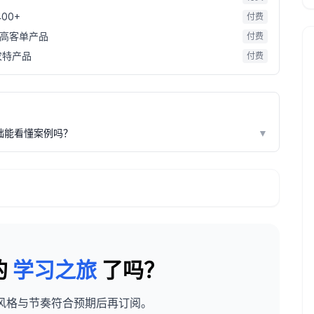
00+
付费
卖高客单产品
付费
农特产品
付费
础能看懂案例吗？
▼
的
学习之旅
了吗？
风格与节奏符合预期后再订阅。