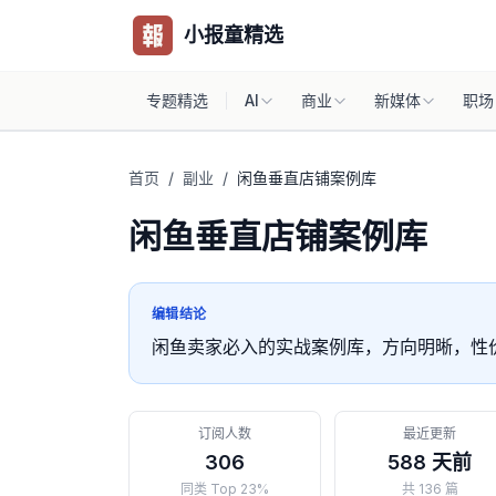
小报童精选
专题精选
AI
商业
新媒体
职场
首页
/
副业
/
闲鱼垂直店铺案例库
闲鱼垂直店铺案例库
编辑结论
闲鱼卖家必入的实战案例库，方向明晰，性
订阅人数
最近更新
306
588 天前
同类 Top 23%
共 136 篇