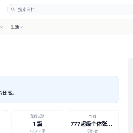
生活
价比高。
免费试读
作者
1 篇
777超级个体张老板
42,817 字
创作者