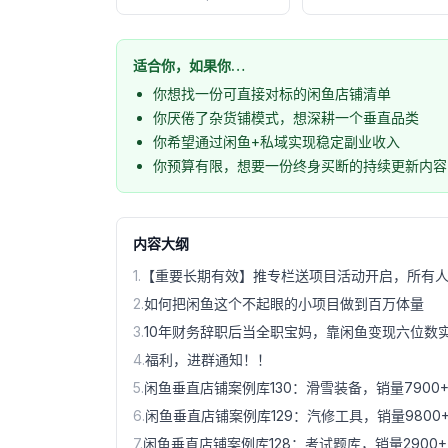
适合你，如果你…
你想找一份可直接对标的闲鱼店铺清单
你厌倦了杂货铺模式，想深耕一个垂直品类
你希望通过闲鱼+私域实现稳定副业收入
你预算有限，想要一份终身买断的持续更新内容
内容大纲
1
.
【重要长期有效】推专栏送项目活动开启，所有
2
.
如何把闲鱼这个不起眼的小项目做到百万体量
3
.
10年财务辞职后当全职宝妈，靠闲鱼变现六位数
4
.
福利，进群通知！！
5
.
闲鱼垂直店铺案例库130：滑雪装备，销量7900
6
.
闲鱼垂直店铺案例库129：汽修工具，销量9800
7
.
闲鱼垂直店铺案例库128：考试题库，销量2900+