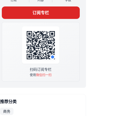
订阅
内容
字数
会。
本专栏为终身买断制，购买后无时间限制，可一
订阅专栏
直观看所有过往和后续更新。
本专栏原价199元，限时特价69元，后面会在不
同节点（时间和人数）涨价，直到恢复原价。
订阅后添加我微信：f86562，赠送你一个《张老
板和他的朋友们》微信交流群。
扫码订阅专栏
使用
微信扫一扫
推荐分类
商务