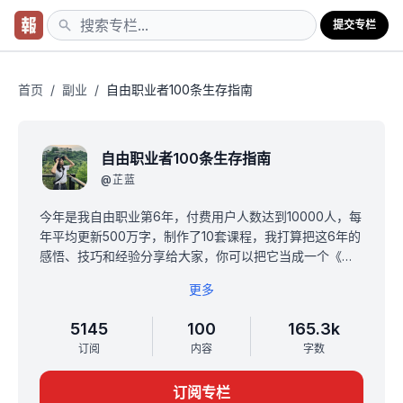
提交专栏
首页
/
副业
/
自由职业者100条生存指南
自由职业者100条生存指南
@
芷蓝
今年是我自由职业第6年，付费用户人数达到10000人，每
年平均更新500万字，制作了10套课程，我打算把这6年的
感悟、技巧和经验分享给大家，你可以把它当成一个《自
由职业生存手册》来看。
更多
这个手册包含自由职业者必须具备的10种赚钱能力，包含
写作、阅读、时间管理、知识管理、制作课程、高效沟
5145
100
165.3k
通、快速成交、朋友圈营销、执行力提升、目标管理等
订阅
内容
字数
等。
总之，自由职业没有你想象的那么浪漫，需要持续精进和
订阅专栏
终身学习，希望这个手册可以帮助你有效避坑。