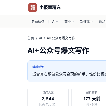
小报童精选
专题精选
AI
商业
新媒体
职场
首页
/
AI
/
AI+公众号爆文写作
AI+公众号爆文写作
编辑结论
适合真心想做公众号变现的新手，性价比极
订阅人数
最近更新
2,844
177 天前
同类 Top 3%
共 49 篇