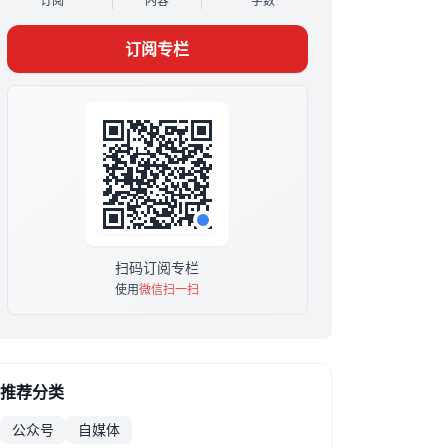
订阅
内容
字数
见问答等干货内容。
原价299，现价19.9终身买断，即将涨价，承诺
订阅专栏
至少更新30篇！
福利：AI爆文交流群，订阅后，加微信
liujiesix002（备用：qige777yaya），拉你进
群，一个氛围良好的社群对于新人拿到结果非常
重要！
扫码订阅专栏
使用
微信扫一扫
推荐分类
公众号
自媒体