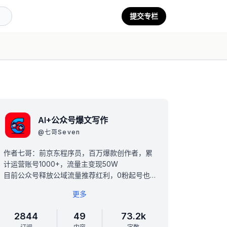
提交专栏
AI+公众号爆文写作
@
七哥Seven
作者七哥：前京东程序员，百万爆款创作者，累
计运营账号1000+，流量主变现50W
目前公众号释放公域流量推荐红利，0粉起号也
能写出10w+，是入局AI+公众号爆文的绝佳时
更多
机！
专栏包含公众号开通、如何寻找低粉爆款对标、
2844
49
73.2k
AI提示词、AI写作、公众号运营变现、涨粉、常