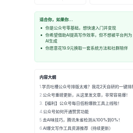
适合你，如果你…
你是公众号零基础，想快速入门并变现
你希望借助AI提高写作效率，但不想被平台判为
AI生成
你愿意花19.9元换取一套系统方法和社群陪伴
内容大纲
1
.
学员吐槽公众号排版太难？我花2天自研的一键排
2
.
公众号重磅更新，从这里发文章，非常容易爆！
3
.
【福利】公众号每日低粉爆款工具上线啦！
4
.
公众号如何开通赞赏功能
5
.
去AI味技巧，腾讯朱雀检测从100%到0%！
6
.
AI爆文写作工具资源推荐（持续更新）