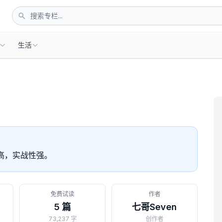
生活
高，实战性强。
免费试读
作者
5 篇
七哥Seven
73,237 字
创作者