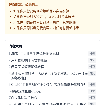
建议跳过，如果你…
如果你只想要纯理论策略而非实操步骤
如果你已经月入10万+，寻求高阶资本玩法
如果你不想花时间自己动手操作，只想躺赚
如果你只习惯看免费内容，对任何付费都排斥
内容大纲
1
.
如何利用ai批量生产爆款图文素材
付费
2
.
用AI做儿童睡前故事视频
付费
3
.
闲鱼无货源保姆级教程
付费
4
.
新手如何做抖音小店商品卡无货源实现月入5万+【保
付费
姆级教程】
5
.
ChatGPT批量创作“微头条”，零粉丝就能开始赚钱！
付费
6
.
弹幕游戏直播小玩法
付费
7
.
自媒体洗稿的核心
付费
8
.
小红书矩阵自热 出恭喜 加热解决办法 以及小红书私
付费