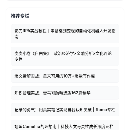
推荐专栏
影刀RPA实战教程｜零基础到变现的自动化机器人开发指
南
麦麦小卷《自由集》| 政治经济学×金融分析×文化评论
专栏
爆文拆解实战：拿来可用的10万+爆款写作库
知识管理实战：壹苇可航精选版162篇精华
记录的勇气：用真实笔记实现自我认知突破 | flomo专栏
翊瑄Camellia的理想屯｜科技人文与灵性成长深度专栏