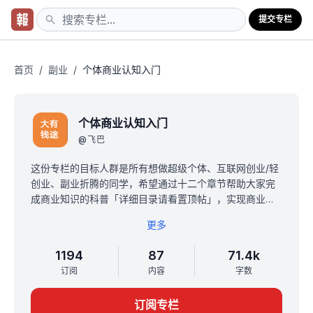
提交专栏
首页
/
副业
/
个体商业认知入门
个体商业认知入门
@
飞巴
这份专栏的目标人群是所有想做超级个体、互联网创业/轻
创业、副业折腾的同学，希望通过十二个章节帮助大家完
成商业知识的科普「详细目录请看置顶帖」，实现商业认
知入门。
更多
可以说商业是每个人都该学一点的知识，飞巴是帮助学员
增收百万的私人商业增长教练，在这过程中发现绝大部分
1194
87
71.4k
人对于商业是没有概念的，商业是底层逻辑，做任何生意
订阅
内容
字数
都需要。
如果简单一句话介绍这个专栏就是：帮你更容易赚到钱和
订阅专栏
不容易被商业欺骗的入门级百科全书。