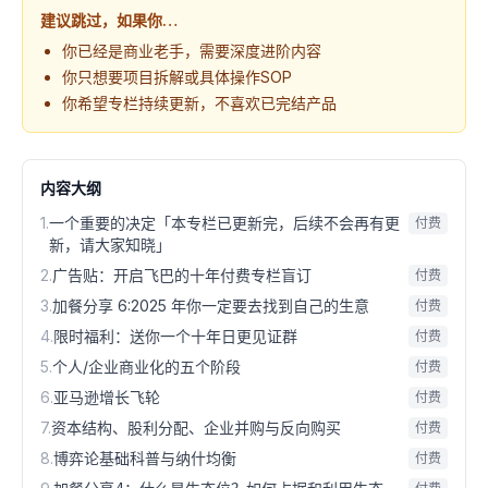
建议跳过，如果你…
你已经是商业老手，需要深度进阶内容
你只想要项目拆解或具体操作SOP
你希望专栏持续更新，不喜欢已完结产品
内容大纲
1
.
一个重要的决定「本专栏已更新完，后续不会再有更
付费
新，请大家知晓」
2
.
广告贴：开启飞巴的十年付费专栏盲订
付费
3
.
加餐分享 6:2025 年你一定要去找到自己的生意
付费
4
.
限时福利：送你一个十年日更见证群
付费
5
.
个人/企业商业化的五个阶段
付费
6
.
亚马逊增长飞轮
付费
7
.
资本结构、股利分配、企业并购与反向购买
付费
8
.
博弈论基础科普与纳什均衡
付费