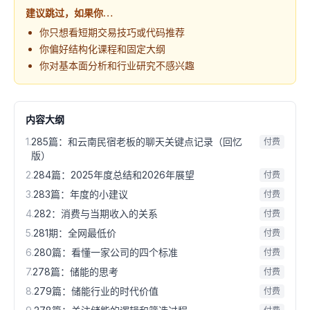
建议跳过，如果你…
你只想看短期交易技巧或代码推荐
你偏好结构化课程和固定大纲
你对基本面分析和行业研究不感兴趣
内容大纲
1
.
285篇：和云南民宿老板的聊天关键点记录（回忆
付费
版）
2
.
284篇：2025年度总结和2026年展望
付费
3
.
283篇：年度的小建议
付费
4
.
282：消费与当期收入的关系
付费
5
.
281期：全网最低价
付费
6
.
280篇：看懂一家公司的四个标准
付费
7
.
278篇：储能的思考
付费
8
.
279篇：储能行业的时代价值
付费