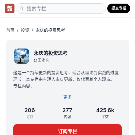
提交专栏
首页
/
投资
/
永庆的投资思考
永庆的投资思考
@
王永庆
这是一个持续更新的投资思考，适合从理论到实战的过度
环节。本专栏由主理人永庆更新，仅代表其个人观点。
专栏内容：
（1）不同投资策略边界、方法、代表性基金经理、具体策
更多
略
（2）互联网、新消费、周期等行业和公司的研究、方法更
206
277
425.6k
新、财报点评等
订阅
内容
字数
（3）上市公司的调研纪要、基金经理的沟通记录等学习笔
记
订阅专栏
与实战派知识星球的区别是：本专栏一次付费、更多是永