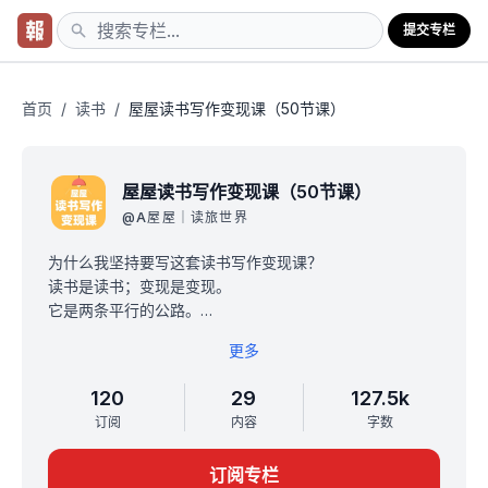
提交专栏
首页
/
读书
/
屋屋读书写作变现课（50节课）
屋屋读书写作变现课（50节课）
@
A屋屋｜读旅世界
为什么我坚持要写这套读书写作变现课？
读书是读书；变现是变现。
它是两条平行的公路。
世人要么只会读书，把读书当成娱乐消遣工具，消磨时
更多
间，甚至变成一种嗜好。
要么只赚钱，然后看不起读书这件事。
120
29
127.5k
而我们今天要做的一件事
订阅
内容
字数
💰让读书和赚钱，这两件不相干的事情，结合在一起，为
我所用。
订阅专栏
即在读书中成长，在读书中变现。