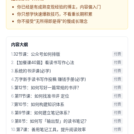
你已经是有成熟变现经验的博主，内容偏入门
你只想学快速爆款技巧，不看重长期积累
你不接受“无所得即是得”的慢成长理念
内容大纲
1
.
32节课：公众号如何排版
付费
2
.
【加餐课40篇】看读书写作心法
付费
3
.
系统的书评课(必学)
付费
4
.
万字新手读书写作投稿 赚钱手册(必学)
付费
5
.
第12节：如何写好一篇常规的书评？
付费
6
.
第11节课：如何找准书评 定位
付费
7
.
第10节：如何构建知识体系
付费
8
.
第9节课：如何建立笔记体系？
付费
9
.
第8节：如何写「输出型」的读书笔记？
付费
10
.
第7课：善用笔记工具，提升阅读效率
付费