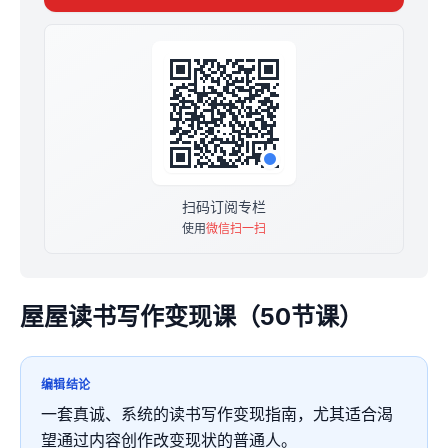
链接读书和赚钱的纽带，是写作和演讲，展示形式是【博
主身份】。
所以，你们会看到我的朋友圈，呼喊着你们要做三件事
第一：读书
第二：写作
第三：做小红书
因为这是当前普通人自我救赎，逆袭的最好选择。没有之
一了。
但新手从学读书到通过写作变现这条路上，是困难重重。
扫码订阅专栏
我自己用了5年时间，才成为博主，成为自由职业者。
使用
微信扫一扫
我今天要做的是
1⃣️是什么拯救我，我就是拿什么来拯救你们。
读书写作帮过我。
它让我从月入3000元到月入过万。
屋屋读书写作变现课（50节课）
它让我从工厂打工妹到买海景房，做民宿。
读书写作打开我的新世界。
爱出者爱返，福来着福往。
编辑结论
读书写作帮我过。
于是，我有坚定的信念，带你读书写作，改变生活。
一套真诚、系统的读书写作变现指南，尤其适合渴
2⃣️我想活成礼物，出现在你生命里。
望通过内容创作改变现状的普通人。