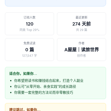
3⃣️我把我知道的一切读书写作变现方法、工具和资源传授
于你。
我们可以在一起体验读书的快乐，写作变现的快感。
但如果你反过来问我，花钱来跟我这套读书写作变现课，
订阅人数
最近更新
能收获什么？
120
274 天前
我会很真诚跟你说：
同类 Top 29%
共 29 篇
1.如果你还纠结，你暂时可以先不来，先围观。
等有一天，因缘和合，你想学就来。
免费试读
作者
2.学我的这套读书写作变现。
0 篇
A屋屋｜读旅世界
你可能会一无所🉐️又满载而归。
满船空载月明归，无所得时即是得。
127,547 字
创作者
适合你，如果你…
你希望把读书和赚钱结合起来，打造个人副业
你认可“从零开始、亲身实践”的成长路径
你需要一套完整的方法论而非零散技巧
建议跳过，如果你…