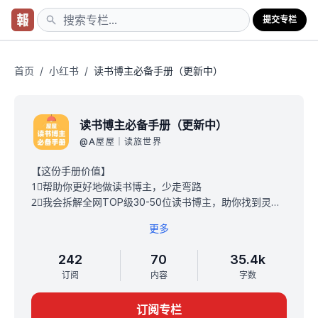
提交专栏
首页
/
小红书
/
读书博主必备手册（更新中）
读书博主必备手册（更新中）
@
A屋屋｜读旅世界
【这份手册价值】
1⃣️帮助你更好地做读书博主，少走弯路
2⃣️我会拆解全网TOP级30-50位读书博主，助你找到灵
感、思路以及知道如何变现。
更多
3⃣️Get到核心干货
从2018年到2023年，我沉淀了整整5年做读书博主经营和
242
70
35.4k
方法论。
订阅
内容
字数
在这份手册里，我会无保留分享给你分享读书博主核心干
货。我保底承诺5节课程。看完这份手册，你基本上知道如
订阅专栏
何从0-1做成能赚钱的博主。