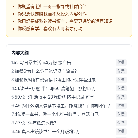
你期望有老师一对一指导或社群陪伴
你只想快速赚钱而不想投入内容创作
你已经是成熟的读书博主，需要更进阶的运营知识
你反感自学、喜欢有人盯着才行动
内容大纲
1
.
52.写日常生活 5.3万粉 接广告
付费
2
.
加餐6:为什么你们笔记没有流量？
付费
3
.
加餐课5:所有想做读书博主的小伙伴看过来
付费
4
.
51.读书+疗愈 半年写60 篇笔记，涨粉1.2万
付费
5
.
50.读书生活博主 23万粉丝 随手记录 可学
付费
6
.
49.为什么别人做读书博主，能赚钱？而你却不行？
付费
7
.
48.读一本书，做一个小红书帐号，养活自己
付费
8
.
47.读书+疗愈怎么做？
付费
9
.
46.真人出镜读书：一个月涨粉2万
付费