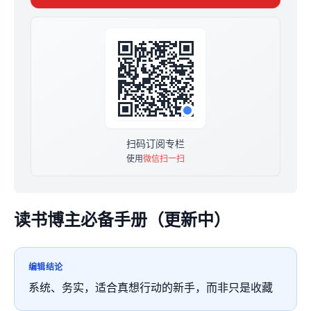
⚠️特别声明
为了减少给你带来不必备信息干扰，这只是一份自学手
册。没有微信群，也没有我的一对一点评辅导。
但如果你有问题可以留言，我看到都会在第一时间内，一
一答疑。
【谁适合来学】
1⃣️想学做读书博主，但没有思路小伙伴，可以闭眼入。
2⃣️想通过读书写作，持续成长的小伙伴，也可以闭眼入。
❤️愿你有勇气给自己一次机会，做一份滋养型工作——成
扫码订阅专栏
为读书博主。
使用
微信扫一扫
❤️愿你能在读书中成长，在做博主中变现。
❤️愿你，如愿，学有所成。
读书博主必备手册（更新中）
编辑结论
系统、务实，适合真想行动的新手，而非只是收藏