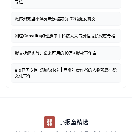
专栏
恐怖游戏里小漂亮老是被欺负 92篇嬷女爽文
翊瑄Camellia的理想屯｜科技人文与灵性成长深度专栏
爆文拆解实战：拿来可用的10万+爆款写作库
ale亚历专栏《随笔ale》| 豆瓣年度作者的人物观察与跨
文化写作
小报童精选