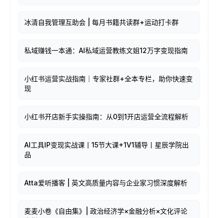
冰清自我管理互助会 | 每月书籍共读群+运动打卡群
私域赚钱一本通：AI私域运营教练文姐12万字变现指南
小红书运营实战指南｜专家社群+全本专栏，助你快速变
现
小红书开店新手实操指南：从0到1开店运营全流程解析
AI工具IP变现实战课丨15节大课+1V1辅导丨星辰学院出
品
Atta爱听播客 | 英文高质量内容与企业家习惯深度解析
麦麦小卷《自由集》| 政治经济学×金融分析×文化评论