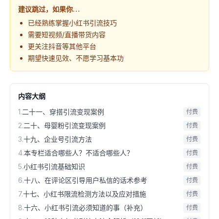
建议跳过，如果你…
已经熟练掌握小红书引流技巧
需要短视频/直播带货内容
更关注抖音等其他平台
期望快速见效、不愿学习基本功
内容大纲
1
.
二十一、穿搭引流变现案例
付费
2
.
二十、母婴粉引流变现案例
付费
3
.
十九、企业号引流方法
付费
4
.
本专栏适合哪些人？不适合哪些人？
付费
5
.
小红书引流基础知识
付费
6
.
十八、在评论区引导用户私信的话术参考
付费
7
.
十七、小红书限流检测方法以及应对措施
付费
8
.
十六、小红书引流必须知道的事（补充）
付费