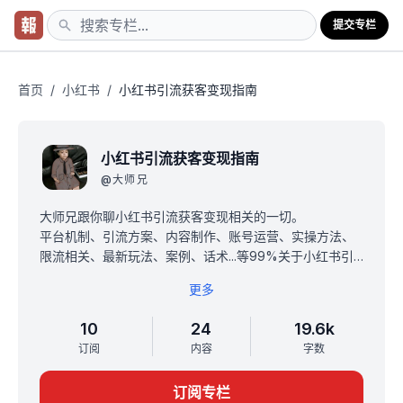
提交专栏
首页
/
小红书
/
小红书引流获客变现指南
小红书引流获客变现指南
@
大师兄
大师兄跟你聊小红书引流获客变现相关的一切。
平台机制、引流方案、内容制作、账号运营、实操方法、
限流相关、最新玩法、案例、话术...等99%关于小红书引
流的问题，都可以在这个手册找到答案！
更多
原价99，限时特惠39元（一次订阅，永久有效，无需续
费），满10人订阅涨价。
10
24
19.6k
白菜价，随便一个点有效，都能让你多引流成百上千的精
订阅
内容
字数
准用户。
订阅前请先看[置顶帖]，免费看3篇引流干货。
订阅专栏