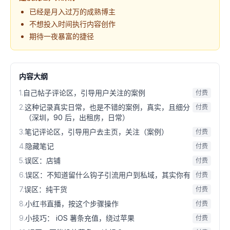
已经是月入过万的成熟博主
不想投入时间执行内容创作
期待一夜暴富的捷径
内容大纲
1
.
自己帖子评论区，引导用户关注的案例
付费
2
.
这种记录真实日常，也是不错的案例，真实，且细分
付费
（深圳，90 后，出租房，日常）
3
.
笔记评论区，引导用户去主页，关注（案例）
付费
4
.
隐藏笔记
付费
5
.
误区：店铺
付费
6
.
误区：不知道留什么钩子引流用户到私域，其实你有
付费
7
.
误区：纯干货
付费
8
.
小红书直播，按这个步骤操作
付费
9
.
小技巧： iOS 薯条充值，绕过苹果
付费