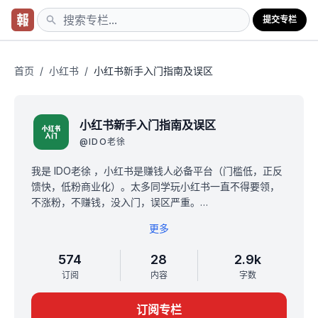
提交专栏
首页
/
小红书
/
小红书新手入门指南及误区
小红书新手入门指南及误区
@
IDO老徐
我是 IDO老徐 ，小红书是赚钱人必备平台（门槛低，正反
馈快，低粉商业化）。太多同学玩小红书一直不得要领，
不涨粉，不赚钱，没入门，误区严重。
这个专栏，从 0 到 1，带你搞定小红书爆款，涨粉，变
更多
现，引流，赚到钱。
这是基于 https://xiaobot.net/p/xhs 案例库的补充，建议
574
28
2.9k
都订阅。
订阅
内容
字数
原价 199，限时最低价 18.93 ，满 1000 人涨价至
33.99（随着人数增长可能会提前涨价）
订阅专栏
订阅后，微信 957863300 找我，发支付截图，解锁「定