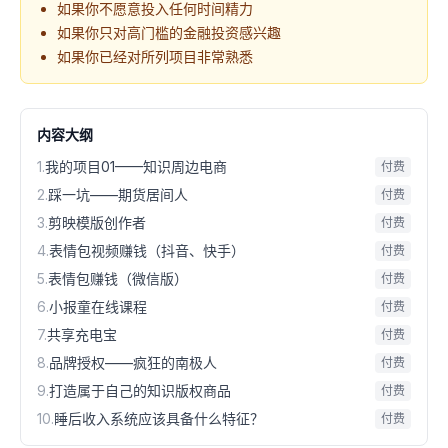
如果你不愿意投入任何时间精力
如果你只对高门槛的金融投资感兴趣
如果你已经对所列项目非常熟悉
内容大纲
1
.
我的项目01——知识周边电商
付费
2
.
踩一坑——期货居间人
付费
3
.
剪映模版创作者
付费
4
.
表情包视频赚钱（抖音、快手）
付费
5
.
表情包赚钱（微信版）
付费
6
.
小报童在线课程
付费
7
.
共享充电宝
付费
8
.
品牌授权——疯狂的南极人
付费
9
.
打造属于自己的知识版权商品
付费
10
.
睡后收入系统应该具备什么特征？
付费