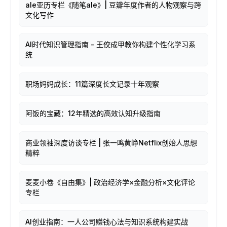
ale亚历专栏《随笔ale》| 豆瓣年度作者的人物观察与跨
文化写作
AI时代知识管理指南 - 王佼成甲教你构建个性化学习系
统
职场妈妈成长：11篇深度长文记录十年观察
阿饭的宝藏：12年精选的高效认知升级指南
商业领袖深度访谈专栏 | 张一鸣黄峥Netflix创始人思想
精粹
麦麦小卷《自由集》| 政治经济学×金融分析×文化评论
专栏
AI创业指南：一人公司赚钱心法与知识系统构建实战