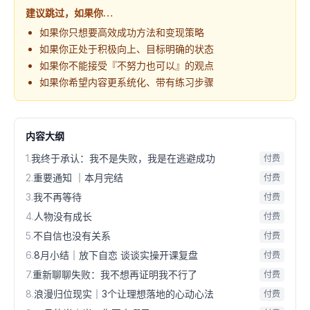
建议跳过，如果你…
如果你只想要高效成功方法和变现策略
如果你正处于积极向上、目标明确的状态
如果你不能接受『不努力也可以』的观点
如果你希望内容更系统化、带有练习步骤
内容大纲
1
.
我终于承认：我不是失败，我是在逃避成功
付费
2
.
重要通知 ｜本月完结
付费
3
.
我不再等待
付费
4
.
人物没有成长
付费
5
.
不自信也没有关系
付费
6
.
8月小结｜放下自恋 谈谈实操开课复盘
付费
7
.
重新聊聊失败：我不想再证明我不行了
付费
8
.
浪漫归位现实｜3个让理想落地的心动心法
付费