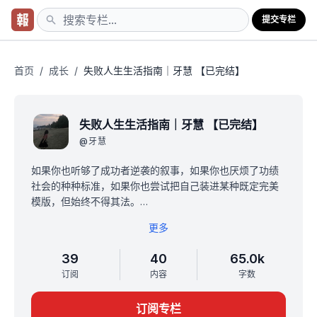
提交专栏
首页
/
成长
/
失败人生生活指南｜牙慧 【已完结】
失败人生生活指南｜牙慧 【已完结】
@
牙慧
如果你也听够了成功者逆袭的叙事，如果你也厌烦了功绩
社会的种种标准，如果你也尝试把自己装进某种既定完美
模版，但始终不得其法。
那么这本小册子，也许适合你。
更多
最近我在最新的自我介绍中加了一句话：
“常常失败，少有气馁。”
39
40
65.0k
承认了，对于普通人来说，失败才是常态。
订阅
内容
字数
就像我喜欢剧作家坂元裕二所言：
“为少数人群写故事，鼓舞活力值只有10的人变成100的作
订阅专栏
品有很多，我想为那些是负值的人至少先达到零点，让-5