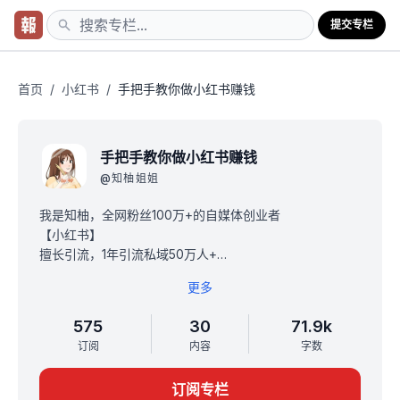
提交专栏
首页
/
小红书
/
手把手教你做小红书赚钱
手把手教你做小红书赚钱
@
知柚姐姐
我是知柚，全网粉丝100万+的自媒体创业者
【小红书】
擅长引流，1年引流私域50万人+
擅长IP，单个账号最快1个月涨粉2万
更多
擅长爆款，最高篇点赞3.3万，收藏3.5万
【公众号】
575
30
71.9k
单月净增用户最高8万+，单月广告变现2-5万
订阅
内容
字数
全网私域用户100万+，全国大学生资源为主
专栏一句话介绍：教你快速启动小红书，从0-1做个赚钱的
订阅专栏
小红书博主。