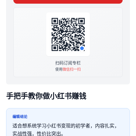
原价999，现价299元永久买断，随时可能涨价~
订阅后加知柚微信：zaozhijob789，领【小红书变现6大
礼包】，更多福利围观高能朋友圈。
扫码订阅专栏
使用
微信扫一扫
手把手教你做小红书赚钱
编辑结论
适合想系统学习小红书变现的初学者，内容扎实，
实战性强，性价比突出。