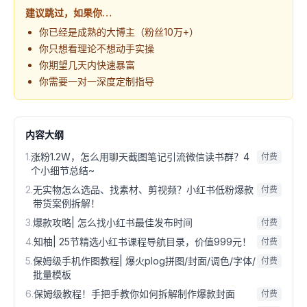
建议跳过，如果你…
你已经是成熟的大博主（粉丝10万+）
你只想看理论不想动手实操
你期望几天内快速暴富
你需要一对一深度定制指导
内容大纲
1
.
涨粉1.2W，怎么用聊天截图笔记引流微信读书群？4
付费
个小细节总结~
2
.
无实物怎么选品、找素材、剪视频？小红书低粉爆款
付费
带货案例拆解！
3
.
爆款攻略| 怎么找小红书最佳发布时间
付费
4
.
知柚| 25节精选小红书课程导航目录，价值999元！
付费
5
.
保姆级手机作图教程| 爆火plog拼图/封面/调色/字体/
付费
批量模板
6
.
保姆级教程！手把手教你如何拆解制作爆款封面
付费