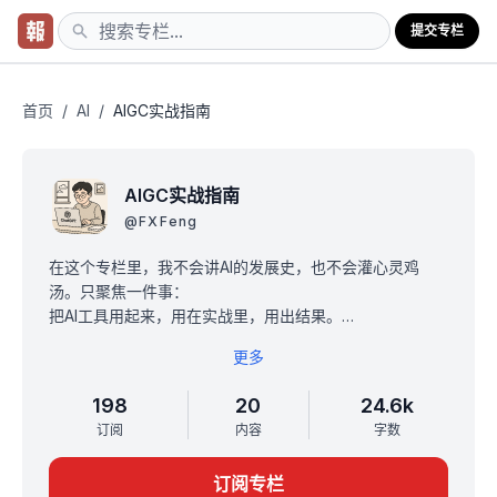
提交专栏
首页
/
AI
/
AIGC实战指南
AIGC实战指南
@
FXFeng
在这个专栏里，我不会讲AI的发展史，也不会灌心灵鸡
汤。只聚焦一件事：
把AI工具用起来，用在实战里，用出结果。
你会看到的，是一套不废话的AIGC使用方法论：
更多
每一期只讲一个工具：怎么上手、怎么用出效果。
全部基于我的真实项目实操：从文案生成、封面设计、脚
198
20
24.6k
本改写，到批量排版、自动发布。
订阅
内容
字数
提供可直接复用的提示词、模版、操作流程。
订阅专栏