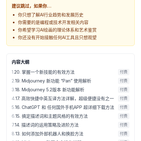
建议跳过，如果你…
你只想了解AI行业趋势和发展历史
你需要的是编程或技术开发相关内容
你希望学习AI绘画的理论体系和艺术鉴赏
你还没有开始接触任何AI工具且只想观望
内容大纲
1
.
20. 掌握一个新技能的有效方法
付费
2
.
19. Midjourney 新功能 “Pan” 使用解析
付费
3
.
18. Midjourney 5.2版本 新功能解析
付费
4
.
17. 高效快捷中英互译方法详解，超级便捷没有之一
付费
5
.
16. ChatGPT 和 任何国外手机APP 超详细下载方法
付费
6
.
15. 搞定描述词和主题风格的有效方法
付费
7
.
14. 描述词的运用策略及进阶方法
付费
8
.
13. 如何添加外部机器人和换脸方法
付费