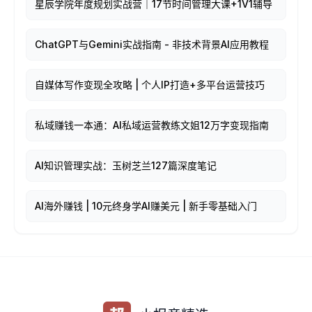
星辰学院年度规划实战营｜17节时间管理大课+1V1辅导
ChatGPT与Gemini实战指南 - 非技术背景AI应用教程
自媒体写作变现全攻略 | 个人IP打造+多平台运营技巧
私域赚钱一本通：AI私域运营教练文姐12万字变现指南
AI知识管理实战：玉树芝兰127篇深度笔记
AI海外赚钱 | 10元终身学AI赚美元 | 新手零基础入门