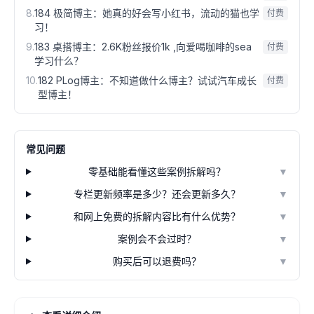
8
.
184 极简博主：她真的好会写小红书，流动的猫也学
付费
习！
9
.
183 桌搭博主：2.6K粉丝报价1k ,向爱喝咖啡的sea
付费
学习什么？
10
.
182 PLog博主：不知道做什么博主？试试汽车成长
付费
型博主！
常见问题
零基础能看懂这些案例拆解吗？
▼
专栏更新频率是多少？还会更新多久？
▼
和网上免费的拆解内容比有什么优势？
▼
案例会不会过时？
▼
购买后可以退费吗？
▼