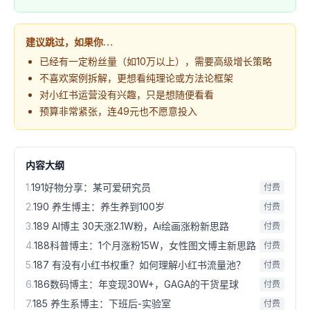
建议跳过，如果你…
已经有一定粉丝量（如10万以上），需要高级增长策略
不喜欢案例拆解，更想看纯理论或方法论框架
对小红书运营没有兴趣，只是想随便看看
预算非常紧张，连49元也不愿意投入
内容大纲
1
.
191好物分享：某可爱研究员
付费
2
.
190 养生博主：养生养到100岁
付费
3
.
189 AI博主 30天涨2.1W粉，Ai绘画涨粉新思路
付费
4
.
188科普博主：1个月涨粉15W，女性图文博主新思路
付费
5
.
187 有没有小红书权重？如何理解小红书流量池？
付费
6
.
186数码博主：年变现30W+，GAGA的干货星球
付费
7
.
185 养生系博主：下班后-实验室
付费