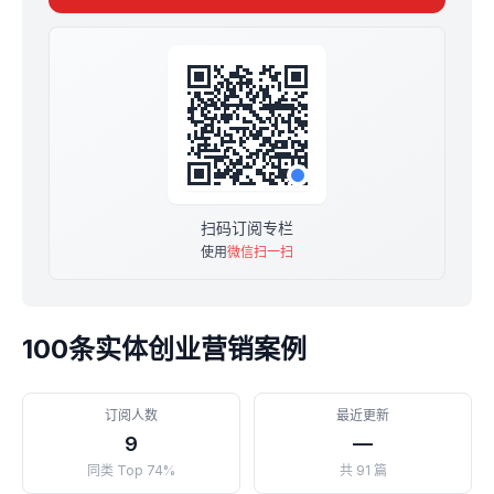
案例，保你拍手叫绝。希望这100条创业营销案例能帮到瓶
颈期的你能解决你迷惑的问题。
如果暂时不能也没关系，添加我微信：LL80321，我还有
4900条，为你量身打造，总有一条适合你！
只要你能明白其中营销的逻辑，然后实操落地到自己的行
业，绝对逆风翻盘。感谢各位。
扫码订阅专栏
使用
微信扫一扫
100条实体创业营销案例
订阅人数
最近更新
9
—
同类 Top 74%
共 91 篇