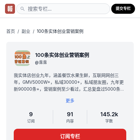
提交专栏
首页
/
副业
/
100条实体创业营销案例
100条实体创业营销案例
@
露露
我实体店创业九年，涵盖餐饮水果生鲜，互联网网创三
年，GMV5000W+，私域30000+，私域朋友圈，九年更
新90000条+，营销案例至少看过，汇总复盘过5000条
+。
更多
我打算把我自己看过，筛选过，汇总过，复盘过记录过的
营销案例分享给大家，里面会涵盖，引流，获客，裂变，
9
91
145.2k
私域，运营等核心理念，大家可以把它当做《实体店创业
订阅
内容
字数
营销指南》来看。
其实，实体创业说难也不难，虽然，会遇到很多引流获客
订阅专栏
裂变的运营问题，但是，别担心，当你先看完这100条营销