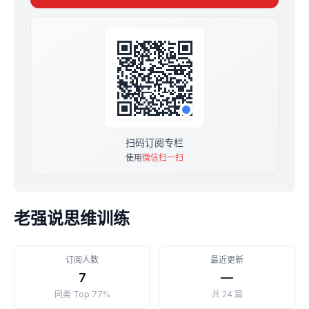
网粉丝超过20万，社群超过7500受益人，我们共勉！
（作者全网ID同名：@老强说）
扫码订阅专栏
使用
微信扫一扫
老强说思维训练
订阅人数
最近更新
7
—
同类 Top 77%
共 24 篇