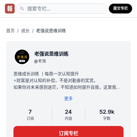
提交专栏
首页
/
成长
/
老强说思维训练
老强说思维训练
@
老强
思维成长训练 丨每周一次认知提升
⭐财富是对认知的补偿，不是对勤奋的奖赏。
如果你对未来感到迷茫，不知道如何提升自我，这里我会
带你拓展认知的边界，提升解决问题的能力。
更多
如果你苦恼于经济环境太差、自己挣不到钱，那么在这里
我将倾囊相授，告诉你如何开启自己的一份副业、如何规
7
24
52.9k
划自己的财富路径，并掌握致富的“秘诀”。
订阅
内容
字数
【专栏内容】
认知提升/个人成长/财富秘籍
订阅专栏
我是老强，连续创业者，从白手起家到4家公司的CEO，全