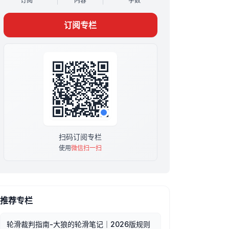
订阅
内容
字数
活和社会案例的实用内容，帮助你迅速将所学知
识应用到日常生活中。
订阅专栏
我希望这个专栏不仅能提供新知识，还能帮助你
与自己和解，促进个人成长。
扫码订阅专栏
使用
微信扫一扫
推荐专栏
轮滑裁判指南-大狼的轮滑笔记｜2026版规则