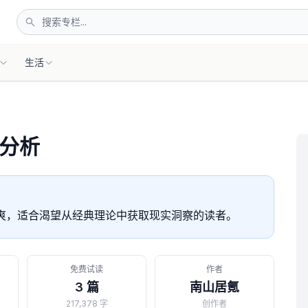
生活
分析
爽，适合渴望从经典理论中获取现实洞察的读者。
免费试读
作者
3 篇
南山居氪
217,378 字
创作者