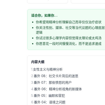
适合你，如果你…
你希望用精神分析理解自己而非仅仅治疗症状
你关注性别、媒体、社交等当代议题的心理底层
逻辑
你试过很多心理学内容但觉得太理论或太鸡汤
你愿意花一段时间慢慢消化，而不是追求速成
内容大纲
1
.
女性主义与精神分析
2
.
番外 08：社交卡片背后的迷思
3
.
番外 07：那些愤怒的用户
4
.
番外 06：精神分析视角的新媒体
5
.
番外 05：幽默和冒犯
6
.
番外 04：语境之问题