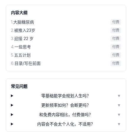
内容大纲
1
.
大脑糖尿病
付费
2
.
被推入23岁
付费
3
.
迎接 22 岁
付费
4
.
一些思考
付费
5
.
五五计划
付费
6
.
目录/写在前面
付费
常见问题
零基础能学会规划人生吗？
▼
更新频率如何？会断更吗？
▼
和免费内容相比，付费值吗？
▼
内容会不会太个人化，不适用？
▼