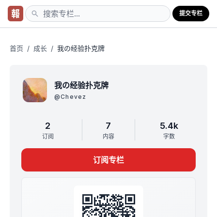
提交专栏
首页
/
成长
/
我の经验扑克牌
我の经验扑克牌
@
Chevez
2
7
5.4k
订阅
内容
字数
订阅专栏