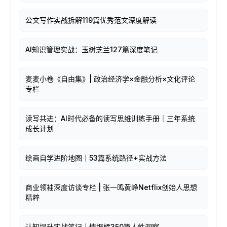
公文写作实战拆解119篇优秀范文深度解读
AI知识管理实战：玉树芝兰127篇深度笔记
麦麦小卷《自由集》| 政治经济学×金融分析×文化评论
专栏
读写共进：AI时代必备的读写思维训练手册｜三年系统
成长计划
绘画自学进阶地图｜53篇系统路径+实战方法
商业领袖深度访谈专栏 | 张一鸣黄峥Netflix创始人思想
精粹
认知提升实战笔记｜情报橘350篇人性洞察