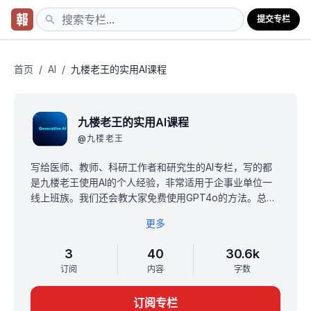
提交专栏
首页
/
AI
/
九楼老王的实用AI课程
九楼老王的实用AI课程
@
九楼老王
写给医师、教师、科研工作者和研究生的AI专栏，写的都
是九楼老王使用AI的个人经验，非常适用于企事业单位一
线上班族。我们还会教大家免费使用GPT4o的方法。总共
大约更新50期，分为基础、撰写（以医疗行业为例）、教
更多
学、科研、日常工作提升效率等五个部分，每部分更新完
毕后，将涨价10元，直至涨价到59.9元。
3
40
30.6k
订阅
内容
字数
订阅专栏